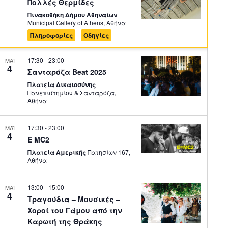
Πολλές Θερμίδες
Πινακοθήκη Δήμου Αθηναίων
Municipal Gallery of Athens, Αθήνα
Πληροφορίες
Οδηγίες
17:30
-
23:00
ΜΑΪ
4
Σανταρόζα Beat 2025
Πλατεία Δικαιοσύνης
Πανεπιστημίου & Σανταρόζα,
Αθήνα
17:30
-
23:00
ΜΑΪ
4
E MC2
Πλατεία Αμερικής
Πατησίων 167,
Αθήνα
13:00
-
15:00
ΜΑΪ
4
Τραγούδια – Μουσικές –
Χοροί του Γάμου από την
Καρωτή της Θράκης