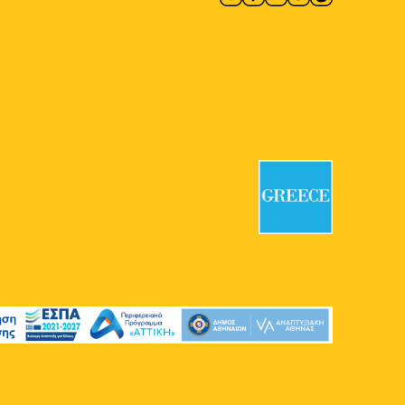
4
Η Τιμοθέα στα εν Άστει
Διονύσια
Επιγραφικό Μουσείο
Τοσίτσα 1,
Αθήνα
11:00
-
13:00
ΜΑΪ
4
Η Αθήνα της Διαμαρτυρίας
– Αγώνες για τη
Δημοκρατία στη Δεκαετία
του 60
Πλατεία Ομονοίας
Πλατεία
Ομονοίας, Αθήνα
11:00
-
13:00
ΜΑΪ
4
Πρώτο Κοιμητήριο Αθηνών:
Μία Υπαίθρια Γλυπτοθήκη
II
Α' Κοιμητήριο Αθηνών
Λογγίνου 3,
Αθήνα