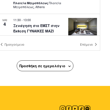
Πλατεία Μητροπόλεως
Πλατεία
Μητροπόλεως, Athens
11:30
-
13:00
ΜΑΪ
4
Ξενάγηση στο ΕΜΣΤ στην
Έκθεση ΓΥΝΑΙΚΕΣ ΜΑΖΙ
Εθνικό Μουσείο Σύγχρονης
Τέχνης
National Museum of
Προηγούμενο
Επόμενο
Contemporary Art Αthens (ΕΜΣΤ),
Αθήνα
11:00
-
12:30
ΜΑΪ
4
Προσθήκη σε ημερολόγιο
Όσοι δεν Πρόλαβαν –
Διαδρομή Μνήμης 1940-
1944
Γ' Κοιμητήριο Αθηνών
Θηβών &
Κοτυόρων, Αθήνα
11:00
-
12:30
ΜΑΪ