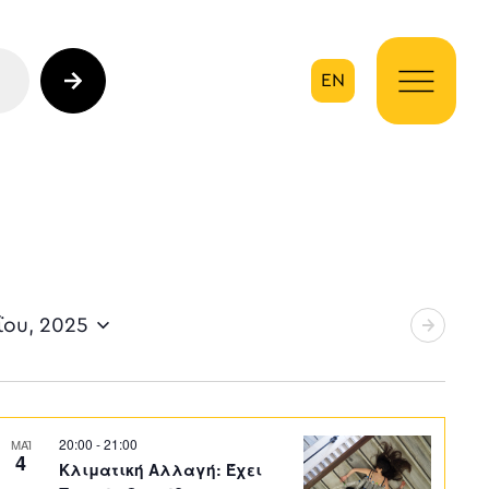
EN
ηση
ΐου, 2025
20:00
-
21:00
ΜΑΪ
4
Κλιματική Αλλαγή: Έχει