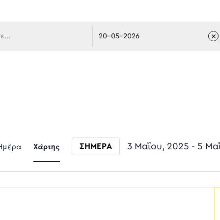
 πλοήγ
Event
Ημέρα
Χάρτης
3 Μαΐου, 2025
 - 
5 Μα
ΣΗΜΕΡΑ
Select date.
Views