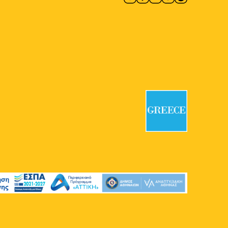
14:00
-
23:30
ΜΑΪ
11
World of Beer Festival
Τεχνόπολη Δήμου Αθηναίων
Πειραιώς 100, Αθήνα
17:30
-
23:00
ΜΑΪ
10
In the Streets We Dance with
Egyptian Lover
Πλατεία Κοραή
Κοραή 1, Αθήνα
17:30
-
23:00
ΜΑΪ
10
Street Outdoors
Soundsystem
Πάρκο Ελευθερίας
Πάρκο
Ελευθερίας, Αθήνα
17:00
-
23:00
ΜΑΪ
10
Πρωτογένους Spring City
Πρωτογένους
Πρωτογένους,