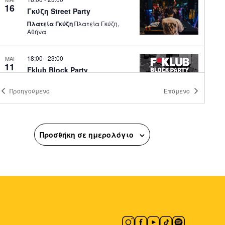
16
Γκύζη Street Party
Πλατεία Γκύζη
Πλατεία Γκύζη,
Αθήνα
18:00
-
23:00
ΜΑΪ
11
Fklub Block Party
Πλατεία Αβησσυνίας
Πλατεία
Αβησσυνίας, Αθήνα
Προηγούμενο
Επόμενο
18:00
-
23:00
ΜΑΪ
11
Athens Cocktails
Προσθήκη σε ημερολόγιο
Ιαπωνικό Πάρκο Αθήνας
Νηρηίδων 12, Αθήνα
17:00
-
23:00
ΜΑΪ
11
Πρωτογένους Spring City
Πρωτογένους
Πρωτογένους,
Αθήνα