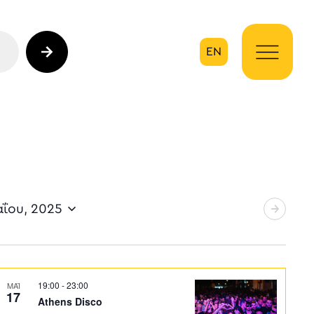
EN
ηση
αΐου, 2025
19:00
-
23:00
ΜΑΪ
17
Athens Disco