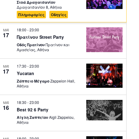
Στοά Δραγατσανίου
Δραγατσανίου 8, Αθήνα
Πληροφορίες
Οδηγίες
18:00
-
23:00
ΜΑΪ
17
Πρατίνου Street Party
Οδός Πρατίνου
Πρατίνου και
Αμασείας, Αθήνα
17:30
-
23:00
ΜΑΪ
17
Yucatan
Ζάππειο Μέγαρο
Zappeion Hall,
Αθήνα
18:30
-
23:00
ΜΑΪ
16
Best 92 6 Party
Αίγλη Ζαππείου
Aigli Zappeiou,
Αθήνα
18:00
-
23:00
ΜΑΪ