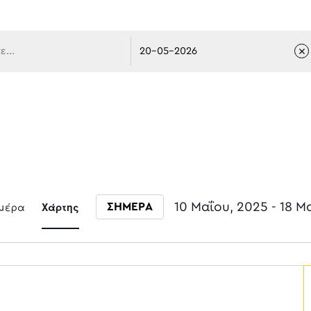
 πλοήγ
Event
μέρα
Χάρτης
10 Μαΐου, 2025
 - 
18 Μ
ΣΗΜΕΡΑ
Select date.
Views