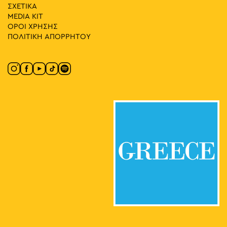
20:00
-
23:00
ΜΑΪ
ΣΧΕΤΙΚΑ
30
Εβρίτικη Ζυγιά Live
MEDIA ΚIT
Πλατεία Κοτζιά, Αθήνα
Πλατεία Κοτζιά
ΟΡΟΙ ΧΡΗΣΗΣ
ΠΟΛΙΤΙΚΗ ΑΠΟΡΡΗΤΟΥ
19:00
-
20:30
ΜΑΪ
30
Παραμύθια στο Πάρκο: Ταξιάρχης Μπεληγιάννης –
Μαρία Πλούμη
Δραγούμη και Δημητρέσσα, Αθήνα
Πάρκο Ιλισίων
19:00
-
23:00
ΜΑΪ
30
Κρητικό Γλέντι με τον Ψαρογιώργη
Πάρκο Δημάρχου Δημήτρη
Πάρκο Δημάρχου Δημήτρη Μπέη
Μπέη, Nέος Κόσμος, Αθήνα
18:30
-
23:00
ΜΑΪ
30
Music 89 2 Street Party
Πλατεία Κλαυθμώνος, Αθήνα
Πλατεία Κλαυθμώνος