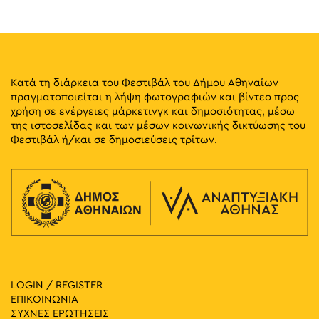
17:00
-
23:00
ΜΑΪ
31
Seds Lifestyle X Needless with Palms Trax UK
Πανεπιστημίου & Σανταρόζα, Αθήνα
Πλατεία Δικαιοσύνης
Κατά τη διάρκεια του Φεστιβάλ του Δήμου Αθηναίων
πραγματοποιείται η λήψη φωτογραφιών και βίντεο προς
10:00
-
23:00
ΜΑΪ
χρήση σε ενέργειες μάρκετινγκ και δημοσιότητας, μέσω
31
Πολιτιστική Ημέρα του Κονγκό 2025
της ιστοσελίδας και των μέσων κοινωνικής δικτύωσης του
Πλ. Κουμουνδουρου, Athens
Πλατεία Κουμουνδούρου
Φεστιβάλ ή/και σε δημοσιεύσεις τρίτων.
20:30
-
21:30
ΜΑΪ
30
Η Κρατική Σχολή Χορού Βγαίνει Έξω
Πλατεία Παναθηναϊκού Σταδίου (Καλλιμάρμαρο)
Καλλιμάρμαρο, Αθήνα
20:00
-
22:00
ΜΑΪ
30
Η Αργιθέα
Μικράς Ασίας 69, Αθήνα
Πλατεία Αγίου Θωμά
LOGIN / REGISTER
ΕΠΙΚΟΙΝΩΝΙΑ
ΣΥΧΝΕΣ ΕΡΩΤΗΣΕΙΣ