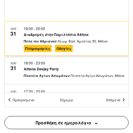
18:00
-
20:00
ΜΑΪ
31
Διαδρομές στην Παριλίσσια Αθήνα
Λεωφ. Βασ. Αμαλίας 50, Αθήνα
Πύλη του Αδριανού
Πληροφορίες
Οδηγίες
18:00
-
23:00
ΜΑΪ
31
Athens Deejay Party
Πλατεία Αγίων Ασωμάτων, Αθήνα
Πλατεία Αγίων Ασωμάτων
17:30
-
23:00
ΜΑΪ
31
Lambrini Block Party by ENTEKA Athens
Προηγούμενο
Σήμερα
Επόμενο
Πλατεία Τράλλεων, Αθήνα
Πλατεία Αγίου Ανδρέα
17:00
-
19:00
ΜΑΪ
Προσθήκη σε ημερολόγιο
31
Πρώτο Κοιμητήριο Αθηνών: Μία Υπαίθρια Γλυπτοθήκη II
Λογγίνου 3, Αθήνα
Α' Κοιμητήριο Αθηνών