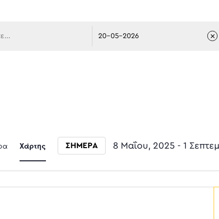
 πλοήγ
Event
ρα
Χάρτης
8 Μαΐου, 2025
 - 
1 Σεπτε
ΣΗΜΕΡΑ
Select date.
Views