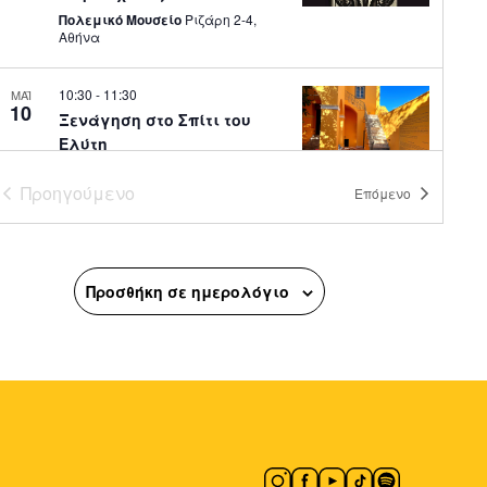
Πολεμικό Μουσείο
Ριζάρη 2-4,
Αθήνα
10:30
-
11:30
ΜΑΪ
10
Ξενάγηση στο Σπίτι του
Ελύτη
Σπίτι του Ελύτη - Μουσείο
Πολυγνώτου 7, Αθήνα
Προηγούμενο
Επόμενο
18:30
-
20:00
ΜΑΪ
8
Ξενάγηση στον Σύλλογο
Προσθήκη σε ημερολόγιο
των Αθηναίων και Oμιλία
με Θέμα: Αθηναϊκή
Μετοικεσία
Σύλλογος των Αθηναίων
Κέκροπος 10, Αθήνα