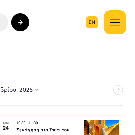
EN
ηση
μβρίου, 2025
10:30
-
11:30
ΜΑΪ
24
Ξενάγηση στο Σπίτι του