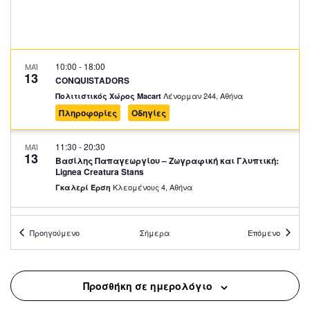
10:00
-
18:00
ΜΑΪ
13
CONQUISTADORS
Λένορμαν 244, Αθήνα
Πολιτιστικός Χώρος Macart
Πληροφορίες
Οδηγίες
11:30
-
20:30
ΜΑΪ
13
Βασίλης Παπαγεωργίου – Ζωγραφική και Γλυπτική:
Lignea Creatura Stans
Κλεομένους 4, Αθήνα
Γκαλερί Έρση
12:00
-
13:00
ΜΑΪ
13
Προηγούμενο
Σήμερα
Επόμενο
Piano City Athens
Υψηλάντου 45-47, Αθήνα
Νοσοκομείο Ευαγγελισμός
Προσθήκη σε ημερολόγιο
10:00
-
18:00
ΜΑΪ
14
CONQUISTADORS