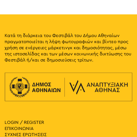
Λένορμαν 244, Αθήνα
Πολιτιστικός Χώρος Macart
11:30
-
20:30
ΜΑΪ
14
Βασίλης Παπαγεωργίου – Ζωγραφική και Γλυπτική:
Lignea Creatura Stans
Κατά τη διάρκεια του Φεστιβάλ του Δήμου Αθηναίων
Κλεομένους 4, Αθήνα
Γκαλερί Έρση
πραγματοποιείται η λήψη φωτογραφιών και βίντεο προς
χρήση σε ενέργειες μάρκετινγκ και δημοσιότητας, μέσω
της ιστοσελίδας και των μέσων κοινωνικής δικτύωσης του
18:30
-
20:30
ΜΑΪ
14
Φεστιβάλ ή/και σε δημοσιεύσεις τρίτων.
Fitness Sessions
Πάρκο Ελευθερίας, Αθήνα
Πάρκο Ελευθερίας
19:00
-
20:30
ΜΑΪ
14
Παραμύθια στην Πλατεία: Νάγια Οικονομοπούλου –
Μαρία Γεωργοπούλου
Πλατεία Αγίου Παύλου, Αθήνα
Πλατεία Αγίου Παύλου
19:00
-
21:30
ΜΑΪ
14
LOGIN / REGISTER
Η Γιορτή της Πορτογαλικής Γλώσσας στην Αθήνα
ΕΠΙΚΟΙΝΩΝΙΑ
Kypseli Municipal Market, Αθήνα
Δημοτική Αγορά Κυψέλης
ΣΥΧΝΕΣ ΕΡΩΤΗΣΕΙΣ