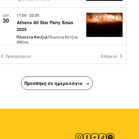
17:00
-
23:30
ΔΕΚ
30
Athens All Star Party Xmas
2025
Πλατεία Κοτζιά
Πλατεία Κοτζιά,
Αθήνα
Προηγούμενο
Επόμενο
1 Μαΐου @ 17:00
-
3 Μαΐου @ 23:00
ΜΑΪ
1
Πρωτογένους Urban Market
Πρωτογένους
Πρωτογένους,
Αθήνα
Προσθήκη σε ημερολόγιο
18:00
-
23:00
ΜΑΪ
3
Ζάππειον Dance by FOR303,
88 Butterfly & MOS
Ζάππειο Μέγαρο
Zappeion Hall,
Αθήνα
18:00
-
23:00
ΜΑΪ