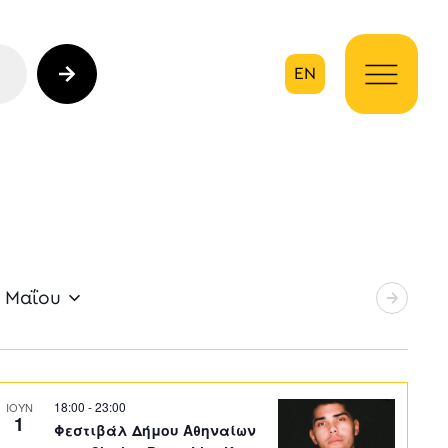
EN
ηση
4 Μαΐου
18:00
-
23:00
ΙΟΥΝ
1
Φεστιβάλ Δήμου Αθηναίων