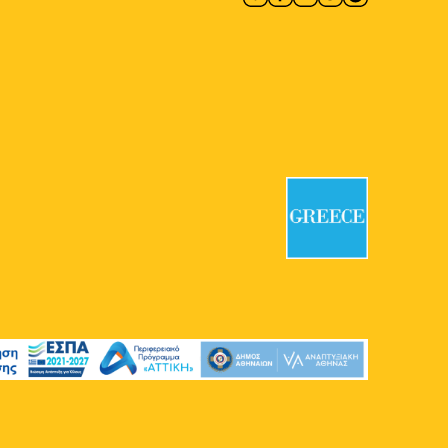
3
Fantastic Party στη
Βαρβάκειο
Κεντρική Δημοτική Αγορά
Αθηνών - Βαρβάκειος
Αθηνάς 42,
Αθήνα
19:00
-
23:00
ΜΑΪ
8
Gyzi Street Party 2026
Πλατεία Γκύζη
Πλατεία Γκύζη,
Αθήνα
18:00
-
23:00
ΜΑΪ
9
Yucatan pres. Sensory
Ζάππειο Μέγαρο
Zappeion Hall,
Αθήνα
16:00
-
23:00
ΜΑΪ
10
Athens All Star Party 2026
Parking Θεάτρου Λυκαβηττού