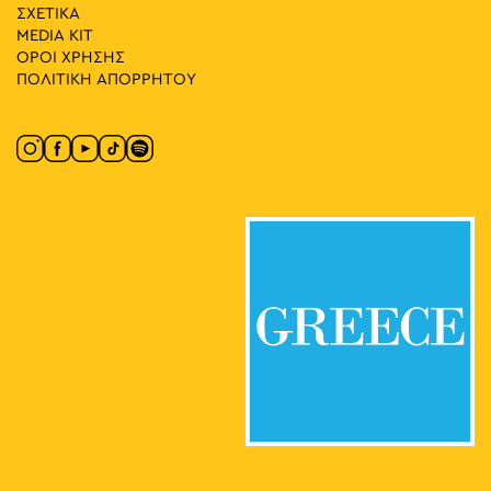
17:00
-
23:00
ΜΑΪ
ΣΧΕΤΙΚΑ
31
Seds Lifestyle X Needless with Palms Trax UK
MEDIA ΚIT
Πανεπιστημίου & Σανταρόζα, Αθήνα
Πλατεία Δικαιοσύνης
ΟΡΟΙ ΧΡΗΣΗΣ
ΠΟΛΙΤΙΚΗ ΑΠΟΡΡΗΤΟΥ
17:00
-
23:00
ΜΑΪ
31
SLAM
Σταδίου 65, Αθήνα
Moxy Athens City
17:30
-
23:00
ΜΑΪ
31
Lambrini Block Party by ENTEKA Athens
Πλατεία Τράλλεων, Αθήνα
Πλατεία Αγίου Ανδρέα