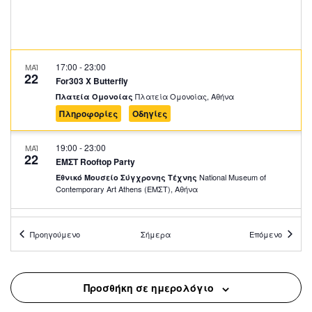
17:00
-
23:00
ΜΑΪ
22
For303 X Butterfly
Πλατεία Ομονοίας, Αθήνα
Πλατεία Ομονοίας
Πληροφορίες
Οδηγίες
19:00
-
23:00
ΜΑΪ
22
ΕΜΣΤ Rooftop Party
National Museum of
Εθνικό Μουσείο Σύγχρονης Τέχνης
Contemporary Art Αthens (ΕΜΣΤ), Αθήνα
17:30
-
23:00
ΜΑΪ
24
Προηγούμενο
Σήμερα
Επόμενο
Street Outdoors Block Party
Πλ. Κουμουνδουρου, Athens
Πλατεία Κουμουνδούρου
Προσθήκη σε ημερολόγιο
24 Μαΐου, 2025 @ 22:00
-
25 Μαΐου, 2025 @ 05:00
ΜΑΪ
24
En Lefko Spring Party