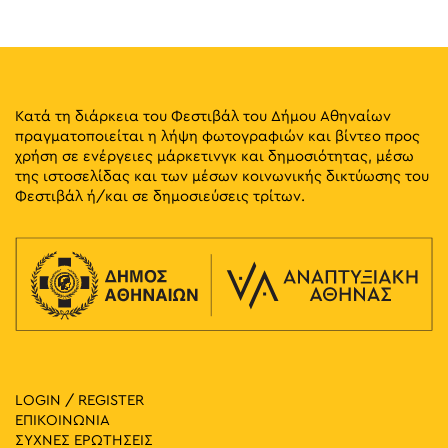
Ρηγίλλης &, Vasileos Georgiou B 17-19, Αθήνα
Ωδείο Αθηνών
17:30
-
23:00
ΜΑΪ
29
Athens Voice – 1st Green Experience Music Event
Βουλής 8-10, Αθήνα
Στοά Εμπόρων
Κατά τη διάρκεια του Φεστιβάλ του Δήμου Αθηναίων
πραγματοποιείται η λήψη φωτογραφιών και βίντεο προς
χρήση σε ενέργειες μάρκετινγκ και δημοσιότητας, μέσω
18:00
-
23:00
ΜΑΪ
30
της ιστοσελίδας και των μέσων κοινωνικής δικτύωσης του
Pepper at the Park
Φεστιβάλ ή/και σε δημοσιεύσεις τρίτων.
Πάρκο Ελευθερίας, Αθήνα
Πάρκο Ελευθερίας
18:00
-
23:00
ΜΑΪ
30
Tropical Athens Party
Άλσος Παγκρατίου, Αθήνα
Άλσος Παγκρατίου
18:30
-
23:00
ΜΑΪ
30
Music 89 2 Street Party
Πλατεία Κλαυθμώνος, Αθήνα
Πλατεία Κλαυθμώνος
LOGIN / REGISTER
ΕΠΙΚΟΙΝΩΝΙΑ
ΣΥΧΝΕΣ ΕΡΩΤΗΣΕΙΣ