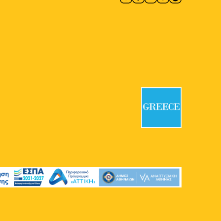
12:00
-
18:00
ΔΕΚ
27
Kids Radio – Μια Μέρα για
Όλη την Οικογένεια
Πλατεία Κοτζιά
Πλατεία Κοτζιά,
Αθήνα
17:00
-
23:30
ΔΕΚ
30
Athens All Star Party Xmas
2025
Πλατεία Κοτζιά
Πλατεία Κοτζιά,
Αθήνα
12:00
-
20:00
ΜΑΪ
1
Athens Urban Picnic 2026
Ακαδημία Πλάτωνος
Μοναστηρίου 138, Αθήνα
1 Μαΐου @ 17:00
-
3 Μαΐου @ 23:00
ΜΑΪ
1