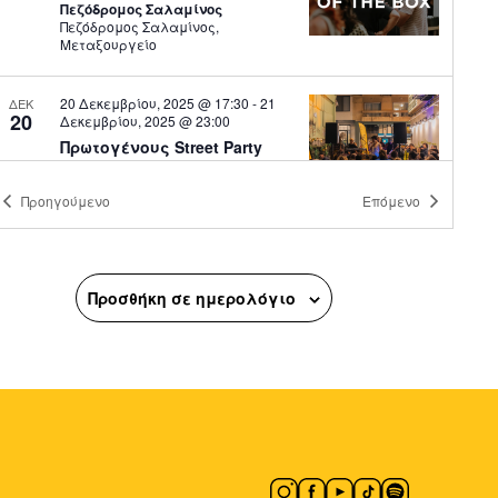
Πεζόδρομος Σαλαμίνος
Πεζόδρομος Σαλαμίνος,
Μεταξουργείο
20 Δεκεμβρίου, 2025 @ 17:30
-
21
ΔΕΚ
20
Δεκεμβρίου, 2025 @ 23:00
Πρωτογένους Street Party
Πρωτογένους
Πρωτογένους,
Αθήνα
Προηγούμενο
Επόμενο
19:00
ΔΕΚ
20
Λαμπρινή Street Party
Προσθήκη σε ημερολόγιο
Πλατεία Αγίου Ανδρέα
Πλατεία
Τράλλεων, Αθήνα
19:00
-
23:30
ΔΕΚ
20
Darkest Night Brightest Vibe
(Moxy x En Lefko Xmas Party)
Moxy Athens City
Σταδίου 65,
Αθήνα