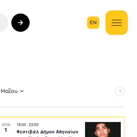
EN
ηση
 Μαΐου
18:00
-
23:00
ΙΟΥΝ
1
Φεστιβάλ Δήμου Αθηναίων