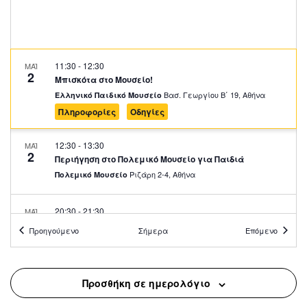
11:30
-
12:30
ΜΑΪ
2
Μπισκότα στο Μουσείο!
Βασ. Γεωργίου Β΄ 19, Αθήνα
Ελληνικό Παιδικό Μουσείο
Πληροφορίες
Οδηγίες
12:30
-
13:30
ΜΑΪ
2
Περιήγηση στο Πολεμικό Μουσείο για Παιδιά
Ριζάρη 2-4, Αθήνα
Πολεμικό Μουσείο
20:30
-
21:30
ΜΑΪ
2
Περιήγηση στο Πολεμικό Μουσείο για Ενήλικες
Προηγούμενο
Σήμερα
Επόμενο
Ριζάρη 2-4, Αθήνα
Πολεμικό Μουσείο
12:00
-
13:00
ΜΑΪ
Προσθήκη σε ημερολόγιο
3
Ξενάγηση στη Μόνιμη Έκθεση του ΕΙΜ
Σταδίου 13, Αθήνα
Εθνικό Ιστορικό Μουσείο