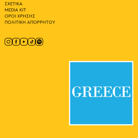
ΣΧΕΤΙΚΑ
18:00
-
19:00
ΜΑΪ
7
MEDIA ΚIT
Ξενάγηση στον Κόσμο της Niki de Saint Phalle
ΟΡΟΙ ΧΡΗΣΗΣ
Πλατεία Αγίων Ασωμάτων 5,
MOMus-Μουσείο Άλεξ Μυλωνά
ΠΟΛΙΤΙΚΗ ΑΠΟΡΡΗΤΟΥ
Αθήνα
12:00
-
13:00
ΜΑΪ
8
Ξενάγηση στο Μουσείο της Πόλεως των Αθηνών
Ιωάννου Παπαρρηγοπούλου
Μουσείο της Πόλεως των Αθηνών
5-7, Αθήνα
18:00
-
19:00
ΜΑΪ
8
Μπισκότα στο Μουσείο!
Βασ. Γεωργίου Β΄ 19, Αθήνα
Ελληνικό Παιδικό Μουσείο
11:00
-
12:00
ΜΑΪ
9
Ξενάγηση στο «Σπίτι του Ελύτη»-Μουσείο
Πολυγνώτου 7, Αθήνα
Σπίτι του Ελύτη - Μουσείο