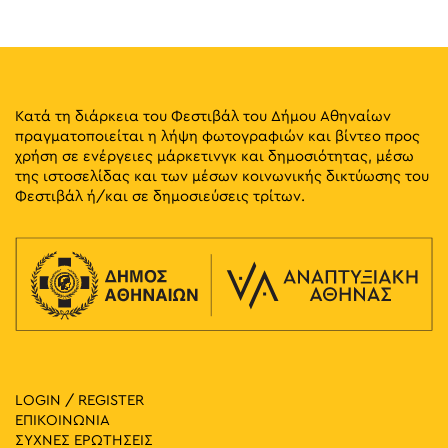
10:30
-
12:00
ΜΑΪ
6
Γνωρίστε το Μουσείο του Εθνικού Τυπογραφείου (ΜΕΤ)
Καποδιστρίου 34, Αθήνα
Μουσείο Εθνικού Τυπογραφείου
Κατά τη διάρκεια του Φεστιβάλ του Δήμου Αθηναίων
πραγματοποιείται η λήψη φωτογραφιών και βίντεο προς
11:30
-
12:00
ΜΑΪ
χρήση σε ενέργειες μάρκετινγκ και δημοσιότητας, μέσω
6
Παρουσίαση της Οικίας Ναπολέοντα Ζέρβα
της ιστοσελίδας και των μέσων κοινωνικής δικτύωσης του
Καλλέργη 9, Αθήνα
Οικία Ναπολέοντα Ζέρβα
Φεστιβάλ ή/και σε δημοσιεύσεις τρίτων.
14:00
-
15:00
ΜΑΪ
6
Θεματική Ξενάγηση: Η Αποτύπωση του Προσώπου Μέσα
από τις Συλλογές της Εθνικής Πινακοθήκης
Βασ.
Εθνική Πινακοθήκη - Μουσείο Αλεξάνδρου Σούτσου
Κωνσταντίνου 50, Αθήνα
11:30
-
12:00
ΜΑΪ
7
Παρουσίαση της Οικίας Ναπολέοντα Ζέρβα
LOGIN / REGISTER
Καλλέργη 9, Αθήνα
Οικία Ναπολέοντα Ζέρβα
ΕΠΙΚΟΙΝΩΝΙΑ
ΣΥΧΝΕΣ ΕΡΩΤΗΣΕΙΣ