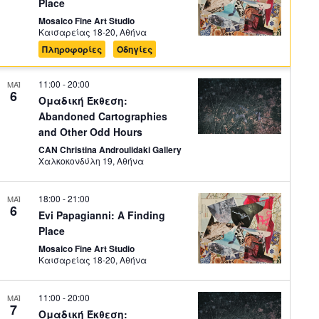
Place
Mosaico Fine Art Studio
Καισαρείας 18-20, Αθήνα
Πληροφορίες
Οδηγίες
11:00
-
20:00
ΜΑΪ
6
Ομαδική Έκθεση:
Abandoned Cartographies
and Other Odd Hours
CAN Christina Androulidaki Gallery
Χαλκοκονδύλη 19, Αθήνα
18:00
-
21:00
ΜΑΪ
6
Evi Papagianni: A Finding
Place
Mosaico Fine Art Studio
Καισαρείας 18-20, Αθήνα
11:00
-
20:00
ΜΑΪ
7
Ομαδική Έκθεση: