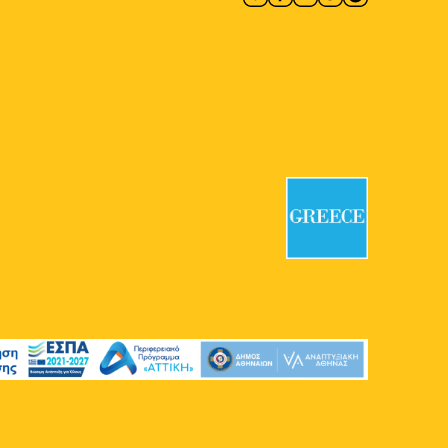
8
Βασίλης Παπαγεωργίου –
Ζωγραφική και Γλυπτική:
Lignea Creatura Stans
Γκαλερί Έρση
Κλεομένους 4,
Αθήνα
18:00
-
21:00
ΜΑΪ
8
Evi Papagianni: A Finding
Place
Mosaico Fine Art Studio
Καισαρείας 18-20, Αθήνα
19:30
-
23:00
ΜΑΪ
8
CONQUISTADORS
Πολιτιστικός Χώρος Macart
Λένορμαν 244, Αθήνα
20:00
-
23:00
ΜΑΪ
8
Βασίλης Καρακατσάνης:
Αστικά Εργαλεία