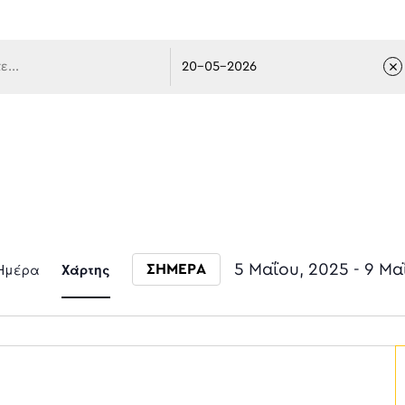
 πλοήγ
Event
Ημέρα
Χάρτης
5 Μαΐου, 2025
 - 
9 Μα
ΣΗΜΕΡΑ
Select date.
Views