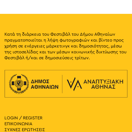
7
Evi Papagianni: A Finding Place
Καισαρείας 18-20, Αθήνα
Mosaico Fine Art Studio
11:00
-
20:00
ΜΑΪ
8
Ομαδική Έκθεση: Abandoned Cartographies and Other
Κατά τη διάρκεια του Φεστιβάλ του Δήμου Αθηναίων
Odd Hours
πραγματοποιείται η λήψη φωτογραφιών και βίντεο προς
Χαλκοκονδύλη 19, Αθήνα
CAN Christina Androulidaki Gallery
χρήση σε ενέργειες μάρκετινγκ και δημοσιότητας, μέσω
της ιστοσελίδας και των μέσων κοινωνικής δικτύωσης του
11:30
-
20:30
ΜΑΪ
Φεστιβάλ ή/και σε δημοσιεύσεις τρίτων.
8
Βασίλης Παπαγεωργίου – Ζωγραφική και Γλυπτική:
Lignea Creatura Stans
Κλεομένους 4, Αθήνα
Γκαλερί Έρση
18:00
-
21:00
ΜΑΪ
8
Evi Papagianni: A Finding Place
Καισαρείας 18-20, Αθήνα
Mosaico Fine Art Studio
LOGIN / REGISTER
19:30
-
23:00
ΜΑΪ
8
ΕΠΙΚΟΙΝΩΝΙΑ
CONQUISTADORS
ΣΥΧΝΕΣ ΕΡΩΤΗΣΕΙΣ
Λένορμαν 244, Αθήνα
Πολιτιστικός Χώρος Macart