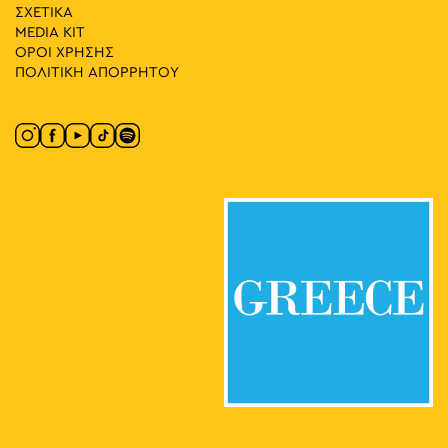
ΣΧΕΤΙΚΑ
MEDIA ΚIT
20:00
-
23:00
ΜΑΪ
ΟΡΟΙ ΧΡΗΣΗΣ
8
Βασίλης Καρακατσάνης: Αστικά Εργαλεία
ΠΟΛΙΤΙΚΗ ΑΠΟΡΡΗΤΟΥ
Ιπποκράτους 121, Αθήνα
GenesisGallery
10:00
-
18:00
ΜΑΪ
9
CONQUISTADORS
Λένορμαν 244, Αθήνα
Πολιτιστικός Χώρος Macart
11:00
-
20:00
ΜΑΪ
9
Ομαδική Έκθεση: Abandoned Cartographies and Other
Odd Hours
Χαλκοκονδύλη 19, Αθήνα
CAN Christina Androulidaki Gallery
11:30
-
20:30
ΜΑΪ
9
Βασίλης Παπαγεωργίου – Ζωγραφική και Γλυπτική:
Lignea Creatura Stans
Κλεομένους 4, Αθήνα
Γκαλερί Έρση