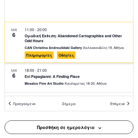
11:00
-
20:00
ΜΑΪ
6
Ομαδική Έκθεση: Abandoned Cartographies and Other
Odd Hours
Χαλκοκονδύλη 19, Αθήνα
CAN Christina Androulidaki Gallery
Πληροφορίες
Οδηγίες
18:00
-
21:00
ΜΑΪ
6
Evi Papagianni: A Finding Place
Καισαρείας 18-20, Αθήνα
Mosaico Fine Art Studio
11:00
-
20:00
ΜΑΪ
7
Προηγούμενο
Σήμερα
Επόμενο
Ομαδική Έκθεση: Abandoned Cartographies and Other
Odd Hours
Χαλκοκονδύλη 19, Αθήνα
CAN Christina Androulidaki Gallery
Προσθήκη σε ημερολόγιο
18:00
-
21:00
ΜΑΪ