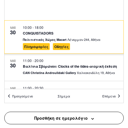
10:00
-
18:00
ΜΑΪ
30
CONQUISTADORS
Λένορμαν 244, Αθήνα
Πολιτιστικός Χώρος Macart
Πληροφορίες
Οδηγίες
11:00
-
20:00
ΜΑΪ
30
Βαλίνια Σβορώνου: Clocks of the tides-ατομική έκθεση
Χαλκοκονδύλη 19, Αθήνα
CAN Christina Androulidaki Gallery
11:00
-
20:30
ΜΑΪ
30
Γιώργος Γύζης: Clippings: Athens
Προηγούμενο
Σήμερα
Επόμενο
Ακαδημίας 6, Αθήνα
Εικαστικός Κύκλος ΔΛ
11:30
-
20:30
ΜΑΪ
Προσθήκη σε ημερολόγιο
30
Βασίλης Παπαγεωργίου – Ζωγραφική και Γλυπτική:
Lignea Creatura Stans