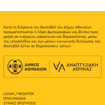
Κλεομένους 4, Αθήνα
Γκαλερί Έρση
12:00
-
20:00
ΜΑΪ
30
O Τρόπος να Χωράς Μέσα στην Πόλη
Σόλωνος 20, Αθήνα
Athens Gallery7
Κατά τη διάρκεια του Φεστιβάλ του Δήμου Αθηναίων
πραγματοποιείται η λήψη φωτογραφιών και βίντεο προς
χρήση σε ενέργειες μάρκετινγκ και δημοσιότητας, μέσω
12:00
-
21:00
ΜΑΪ
30
της ιστοσελίδας και των μέσων κοινωνικής δικτύωσης του
Βασίλης Καρακατσάνης: Αστικά Εργαλεία
Φεστιβάλ ή/και σε δημοσιεύσεις τρίτων.
Ιπποκράτους 121, Αθήνα
GenesisGallery
18:00
-
21:00
ΜΑΪ
30
Μήνυμα σε RGB and WHITE
Καισαρείας 18-20, Αθήνα
Mosaico Fine Art Studio
11:00
-
15:00
ΜΑΪ
31
Μήνυμα σε RGB and WHITE
Καισαρείας 18-20, Αθήνα
Mosaico Fine Art Studio
LOGIN / REGISTER
ΕΠΙΚΟΙΝΩΝΙΑ
ΣΥΧΝΕΣ ΕΡΩΤΗΣΕΙΣ