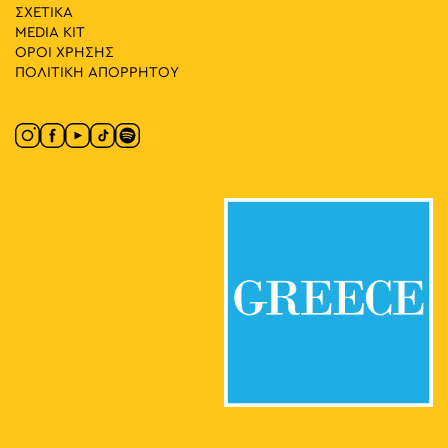
11:00
-
15:00
ΜΑΪ
ΣΧΕΤΙΚΑ
31
CONQUISTADORS
MEDIA ΚIT
Λένορμαν 244, Αθήνα
Πολιτιστικός Χώρος Macart
ΟΡΟΙ ΧΡΗΣΗΣ
ΠΟΛΙΤΙΚΗ ΑΠΟΡΡΗΤΟΥ
11:00
-
16:00
ΜΑΪ
31
Γιώργος Γύζης: Clippings: Athens
Ακαδημίας 6, Αθήνα
Εικαστικός Κύκλος ΔΛ
11:00
-
20:00
ΜΑΪ
31
Βαλίνια Σβορώνου: Clocks of the tides-ατομική έκθεση
Χαλκοκονδύλη 19, Αθήνα
CAN Christina Androulidaki Gallery
11:30
-
15:00
ΜΑΪ
31
Βασίλης Παπαγεωργίου – Ζωγραφική και Γλυπτική:
Lignea Creatura Stans
Κλεομένους 4, Αθήνα
Γκαλερί Έρση