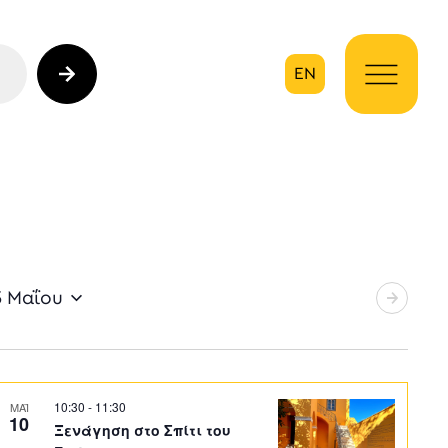
EN
ηση
3 Μαΐου
10:30
-
11:30
ΜΑΪ
10
Ξενάγηση στο Σπίτι του