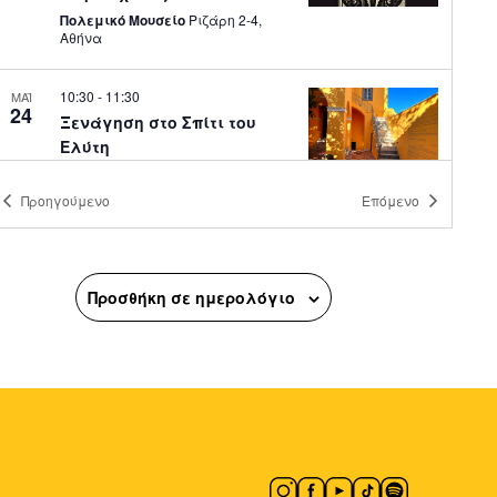
Πολεμικό Μουσείο
Ριζάρη 2-4,
Αθήνα
10:30
-
11:30
ΜΑΪ
24
Ξενάγηση στο Σπίτι του
Ελύτη
Σπίτι του Ελύτη - Μουσείο
Πολυγνώτου 7, Αθήνα
Προηγούμενο
Επόμενο
13:30
-
17:30
ΜΑΪ
9
Ξεναγήσεις στο Κτίριο του
Προσθήκη σε ημερολόγιο
Αρχείου Καβάφη
Αρχείο Καβάφη
Φρυνίχου 16B,
Πλάκα
18:30
-
21:00
ΜΑΪ
13
Παρουσίαση Ποιητικής
Συλλογής «Έρωτες της
ψυχής και τ’ ουρανού»