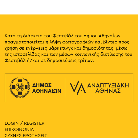
19:00
-
20:30
ΜΑΪ
30
Παραμύθια στο Πάρκο: Ταξιάρχης Μπεληγιάννης –
Μαρία Πλούμη
Δραγούμη και Δημητρέσσα, Αθήνα
Πάρκο Ιλισίων
Κατά τη διάρκεια του Φεστιβάλ του Δήμου Αθηναίων
πραγματοποιείται η λήψη φωτογραφιών και βίντεο προς
χρήση σε ενέργειες μάρκετινγκ και δημοσιότητας, μέσω
19:00
-
23:00
ΜΑΪ
30
της ιστοσελίδας και των μέσων κοινωνικής δικτύωσης του
Κρητικό Γλέντι με τον Ψαρογιώργη
Φεστιβάλ ή/και σε δημοσιεύσεις τρίτων.
Πάρκο Δημάρχου Δημήτρη
Πάρκο Δημάρχου Δημήτρη Μπέη
Μπέη, Nέος Κόσμος, Αθήνα
20:00
-
22:00
ΜΑΪ
30
Η Αργιθέα
Μικράς Ασίας 69, Αθήνα
Πλατεία Αγίου Θωμά
20:00
-
23:00
ΜΑΪ
30
Εβρίτικη Ζυγιά Live
LOGIN / REGISTER
Πλατεία Κοτζιά, Αθήνα
Πλατεία Κοτζιά
ΕΠΙΚΟΙΝΩΝΙΑ
ΣΥΧΝΕΣ ΕΡΩΤΗΣΕΙΣ