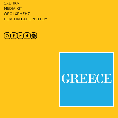
ΣΧΕΤΙΚΑ
20:30
-
21:30
ΜΑΪ
30
MEDIA ΚIT
Η Κρατική Σχολή Χορού Βγαίνει Έξω
ΟΡΟΙ ΧΡΗΣΗΣ
Πλατεία Παναθηναϊκού Σταδίου (Καλλιμάρμαρο)
ΠΟΛΙΤΙΚΗ ΑΠΟΡΡΗΤΟΥ
Καλλιμάρμαρο, Αθήνα
10:00
-
23:00
ΜΑΪ
31
Πολιτιστική Ημέρα του Κονγκό 2025
Πλ. Κουμουνδουρου, Athens
Πλατεία Κουμουνδούρου
17:00
-
19:00
ΜΑΪ
31
Πρώτο Κοιμητήριο Αθηνών: Μία Υπαίθρια Γλυπτοθήκη II
Λογγίνου 3, Αθήνα
Α' Κοιμητήριο Αθηνών
17:00
-
23:00
ΜΑΪ
31
Seds Lifestyle X Needless with Palms Trax UK
Πανεπιστημίου & Σανταρόζα, Αθήνα
Πλατεία Δικαιοσύνης