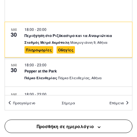
18:00
-
20:00
ΜΑΪ
30
Περιήγηση στο Ριζόκαστρο και τα Αναφιώτικα
Μακρυγιάννη 9, Αθήνα
Σταθμός Μετρό Ακρόπολη
Πληροφορίες
Οδηγίες
18:00
-
23:00
ΜΑΪ
30
Pepper at the Park
Πάρκο Ελευθερίας, Αθήνα
Πάρκο Ελευθερίας
18:00
-
23:00
ΜΑΪ
30
Tropical Athens Party
Προηγούμενο
Σήμερα
Επόμενο
Άλσος Παγκρατίου, Αθήνα
Άλσος Παγκρατίου
18:30
-
23:00
ΜΑΪ
Προσθήκη σε ημερολόγιο
30
Music 89 2 Street Party
Πλατεία Κλαυθμώνος, Αθήνα
Πλατεία Κλαυθμώνος