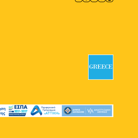
10:00
-
14:00
ΣΕΠ
21
Ανακυκλώνω με Ρυθμό –
Ζωγραφίζω με Σκοπό
Αθηνάς
Αθηνάς, Αθήνα
11:00
-
14:00
ΣΕΠ
21
Ποδηλατική Διαδρομή στα
Ίχνη του Νέου
«Ποδηλατόδρομου»
Αθηνάς
Αθηνάς, Αθήνα
11:00
-
14:00
ΣΕΠ
21
Fitness Fun
Αθηνάς
Αθηνάς, Αθήνα
11:00
-
17:00
ΣΕΠ
21
Get Skated & Educated
Αθηνάς
Αθηνάς, Αθήνα