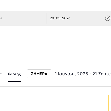
 πλοήγ
Event
α
Χάρτης
1 Ιουνίου, 2025
 - 
21 Σεπτ
ΣΗΜΕΡΑ
Select date.
Views