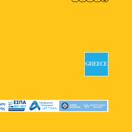
19:00
-
20:30
ΜΑΪ
29
Παραμύθια με την Νάγια
Οικονομοπούλου
Πάρκο Βουτιέ
Πάρκο Βουτιέ,
Αθήνα
19:00
-
23:00
ΜΑΪ
29
Κρητικό Γλέντι με τον
Βασίλη Σκουλά
Ακαδημία Πλάτωνος
Μοναστηρίου 138, Αθήνα
20:00
-
22:00
ΜΑΪ
29
SFERA pres. Marseaux LIVE
Άλσος Παγκρατίου
Άλσος
Παγκρατίου, Αθήνα