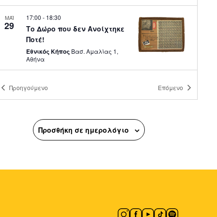
17:00
-
18:30
ΜΑΪ
29
Το Δώρο που δεν Ανοίχτηκε
Ποτέ!
Εθνικός Κήπος
Βασ. Αμαλίας 1,
Αθήνα
17:30
-
23:00
ΜΑΪ
Προηγούμενο
Επόμενο
29
ENTEKA ATHENS pres. A
Street Full of Dance
Πλατεία Αγίων Ασωμάτων
Πλατεία Αγίων Ασωμάτων, Αθήνα
Προσθήκη σε ημερολόγιο
18:30
-
21:00
ΜΑΪ
29
Ιστορικός Περίπατος με τον
Δρ. Ιορδάνη Παπαδόπουλο:
Κυπριάδου
Ιερός Ναός Κοιμήσεως της
Θεοτόκου
Ανδρεοπούλου 2, Αθήνα