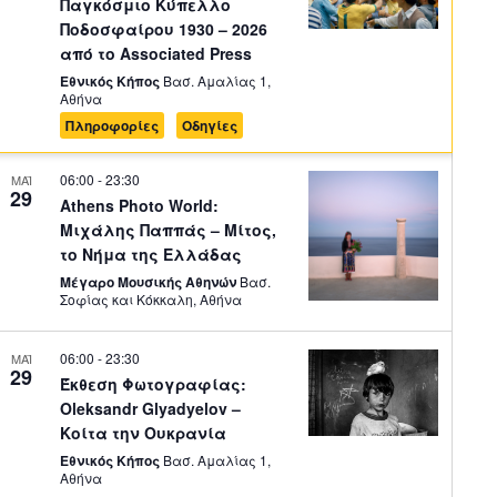
Παγκόσμιο Κύπελλο
Ποδοσφαίρου 1930 – 2026
από το Associated Press
Εθνικός Κήπος
Βασ. Αμαλίας 1,
Αθήνα
Πληροφορίες
Οδηγίες
06:00
-
23:30
ΜΑΪ
29
Athens Photo World:
Μιχάλης Παππάς – Μίτος,
το Νήμα της Ελλάδας
Μέγαρο Μουσικής Αθηνών
Βασ.
Σοφίας και Κόκκαλη, Αθήνα
06:00
-
23:30
ΜΑΪ
29
Έκθεση Φωτογραφίας:
Oleksandr Glyadyelov –
Κοίτα την Ουκρανία
Εθνικός Κήπος
Βασ. Αμαλίας 1,
Αθήνα