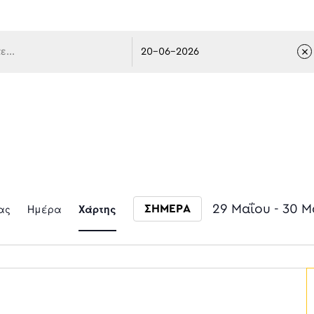
 πλοήγ
Event
ας
Ημέρα
Χάρτης
29 Μαΐου
 - 
30 Μ
ΣΗΜΕΡΑ
Select date.
Views