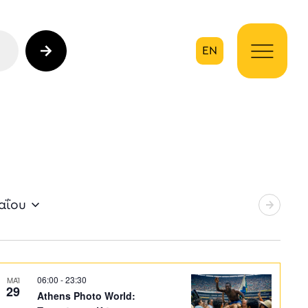
EN
ηση
αΐου
06:00
-
23:30
ΜΑΪ
29
Athens Photo World: