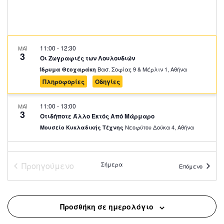
11:00
-
12:30
ΜΑΪ
3
Οι Ζωγραφιές των Λουλουδιών
Βασ. Σοφίας 9 & Μέρλιν 1, Αθήνα
Ίδρυμα Θεοχαράκη
Πληροφορίες
Οδηγίες
11:00
-
13:00
ΜΑΪ
3
Οτιδήποτε Άλλο Εκτός Από Μάρμαρο
Νεοφύτου Δούκα 4, Αθήνα
Μουσείο Κυκλαδικής Τέχνης
11:30
-
14:00
ΜΑΪ
3
Προβολή Ιστορικών Ντοκιμαντέρ
Προηγούμενο
Σήμερα
Επόμενο
Ριζάρη 2-4, Αθήνα
Πολεμικό Μουσείο
10:30
-
12:00
ΜΑΪ
Προσθήκη σε ημερολόγιο
4
Τα Δικά μου Πολύχρωμα Λουλούδια με ‘Εμπνευση από
τον Andy Warhol