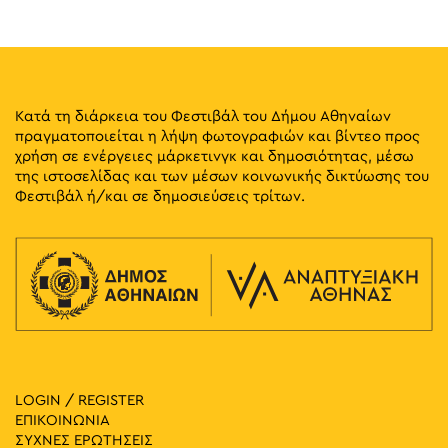
11:00
-
13:00
ΜΑΪ
10
Οτιδήποτε Άλλο Εκτός Από Μάρμαρο
Νεοφύτου Δούκα 4, Αθήνα
Μουσείο Κυκλαδικής Τέχνης
12:00
-
15:00
ΜΑΪ
10
Κατά τη διάρκεια του Φεστιβάλ του Δήμου Αθηναίων
Οι Βαλίτσες των Σκιών Αφηγούνται
πραγματοποιείται η λήψη φωτογραφιών και βίντεο προς
Μουσείο Ελληνικών Λαϊκών Μουσικών Οργάνων "Φοίβος
χρήση σε ενέργειες μάρκετινγκ και δημοσιότητας, μέσω
Διογένους 1,
Ανωγειανάκης" – Κέντρο Εθνομουσικολογίας
της ιστοσελίδας και των μέσων κοινωνικής δικτύωσης του
Αθήνα
Φεστιβάλ ή/και σε δημοσιεύσεις τρίτων.
11:00
-
12:00
ΜΑΪ
11
Ο Καραγκιόζης Οικολόγος
Μουσείο Ελληνικών Λαϊκών Μουσικών Οργάνων "Φοίβος
Διογένους 1,
Ανωγειανάκης" – Κέντρο Εθνομουσικολογίας
Αθήνα
12:00
-
13:00
ΜΑΪ
11
Περιήγηση στο Πολεμικό Μουσείο για Παιδιά
LOGIN / REGISTER
Ριζάρη 2-4, Αθήνα
Πολεμικό Μουσείο
ΕΠΙΚΟΙΝΩΝΙΑ
ΣΥΧΝΕΣ ΕΡΩΤΗΣΕΙΣ