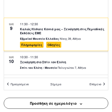
11:30
-
12:30
ΜΑΪ
9
Καλώς Ήλθατε Κοντά μας – Ξενάγηση στις Περιοδικές
Εκθέσεις ΕΜΕ
Νίκης 39, Αθήνα
Εβραϊκό Μουσείο Ελλάδος
Πληροφορίες
Οδηγίες
10:30
-
11:30
ΜΑΪ
10
Ξενάγηση στο Σπίτι του Ελύτη
Πολυγνώτου 7, Αθήνα
Σπίτι του Ελύτη - Μουσείο
11:00
-
12:00
ΜΑΪ
10
Προηγούμενο
Σήμερα
Επόμενο
Ο Καραγκιόζης Οικολόγος
Μουσείο Ελληνικών Λαϊκών Μουσικών Οργάνων "Φοίβος
Διογένους 1,
Ανωγειανάκης" – Κέντρο Εθνομουσικολογίας
Αθήνα
Προσθήκη σε ημερολόγιο