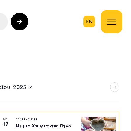
EN
ηση
αΐου, 2025
11:00
-
13:00
ΜΑΪ
17
Με μια Χούφτα από Πηλό