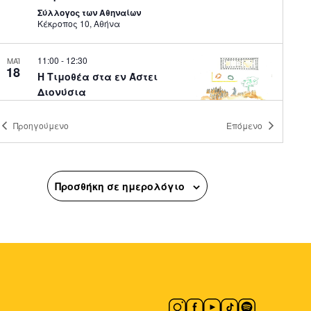
Σύλλογος των Αθηναίων
Κέκροπος 10, Αθήνα
11:00
-
12:30
ΜΑΪ
18
Η Τιμοθέα στα εν Άστει
Διονύσια
Επιγραφικό Μουσείο
Τοσίτσα 1,
Αθήνα
Προηγούμενο
Επόμενο
11:00
-
15:00
ΜΑΪ
18
Μια Μέρα στο Μουσείο
Προσθήκη σε ημερολόγιο
Αλέκος Φασιανός
Μουσείο Αλέκος Φασιανός
Νεοφύτου Μεταξά 15, Αθήνα
11:30
-
13:00
ΜΑΪ
18
Ομιλούντες Λίθοι
Επιγραφικό Μουσείο
Τοσίτσα 1,
Αθήνα