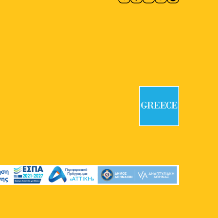
12:00
-
13:00
ΜΑΪ
18
Ξενάγηση στο Μουσείο
Αλέκος Φασιανός
Μουσείο Αλέκος Φασιανός
Νεοφύτου Μεταξά 15, Αθήνα
12:30
-
13:30
ΜΑΪ
21
Από τη Μεγάλη στη
Σύγχρονη Ελλάδα – Μέρος
Β: Οι Πρόσφυγες
Εθνικό Ιστορικό Μουσείο
Σταδίου
13, Αθήνα
19:00
-
20:30
ΜΑΪ
21
Μετακινώντας Αντικείμενα
– Αναζητώντας Ιδέες
Σπίτι του Ελύτη - Μουσείο
Πολυγνώτου 7, Αθήνα