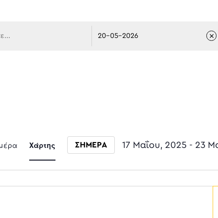
 πλοήγ
Event
μέρα
Χάρτης
17 Μαΐου, 2025
 - 
23 Μ
ΣΗΜΕΡΑ
Select date.
Views