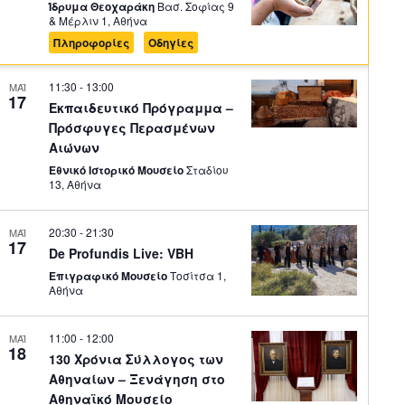
Ίδρυμα Θεοχαράκη
Βασ. Σοφίας 9
& Μέρλιν 1, Αθήνα
Πληροφορίες
Οδηγίες
11:30
-
13:00
ΜΑΪ
17
Εκπαιδευτικό Πρόγραμμα –
Πρόσφυγες Περασμένων
Αιώνων
Εθνικό Ιστορικό Μουσείο
Σταδίου
13, Αθήνα
20:30
-
21:30
ΜΑΪ
17
De Profundis Live: VBH
Επιγραφικό Μουσείο
Τοσίτσα 1,
Αθήνα
11:00
-
12:00
ΜΑΪ
18
130 Χρόνια Σύλλογος των
Αθηναίων – Ξενάγηση στο
Αθηναϊκό Μουσείο