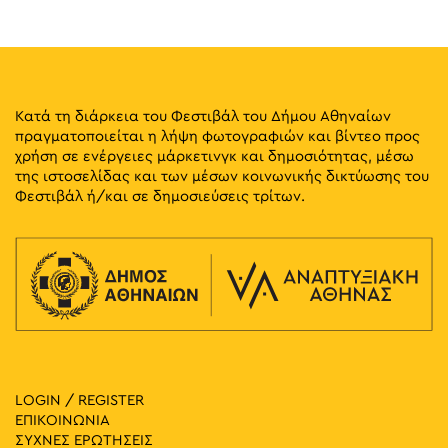
10:30
-
12:00
ΜΑΪ
6
Γνωρίστε το Μουσείο του Εθνικού Τυπογραφείου (ΜΕΤ)
Καποδιστρίου 34, Αθήνα
Μουσείο Εθνικού Τυπογραφείου
Κατά τη διάρκεια του Φεστιβάλ του Δήμου Αθηναίων
πραγματοποιείται η λήψη φωτογραφιών και βίντεο προς
11:30
-
12:00
ΜΑΪ
χρήση σε ενέργειες μάρκετινγκ και δημοσιότητας, μέσω
6
Παρουσίαση της Οικίας Ναπολέοντα Ζέρβα
της ιστοσελίδας και των μέσων κοινωνικής δικτύωσης του
Καλλέργη 9, Αθήνα
Οικία Ναπολέοντα Ζέρβα
Φεστιβάλ ή/και σε δημοσιεύσεις τρίτων.
14:00
-
15:00
ΜΑΪ
6
Θεματική Ξενάγηση: Η Αποτύπωση του Προσώπου Μέσα
από τις Συλλογές της Εθνικής Πινακοθήκης
Βασ.
Εθνική Πινακοθήκη - Μουσείο Αλεξάνδρου Σούτσου
Κωνσταντίνου 50, Αθήνα
11:30
-
12:00
ΜΑΪ
7
Παρουσίαση της Οικίας Ναπολέοντα Ζέρβα
LOGIN / REGISTER
Καλλέργη 9, Αθήνα
Οικία Ναπολέοντα Ζέρβα
ΕΠΙΚΟΙΝΩΝΙΑ
ΣΥΧΝΕΣ ΕΡΩΤΗΣΕΙΣ