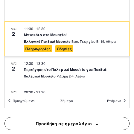
11:30
-
12:30
ΜΑΪ
2
Μπισκότα στο Μουσείο!
Βασ. Γεωργίου Β΄ 19, Αθήνα
Ελληνικό Παιδικό Μουσείο
Πληροφορίες
Οδηγίες
12:30
-
13:30
ΜΑΪ
2
Περιήγηση στο Πολεμικό Μουσείο για Παιδιά
Ριζάρη 2-4, Αθήνα
Πολεμικό Μουσείο
20:30
-
21:30
ΜΑΪ
2
Περιήγηση στο Πολεμικό Μουσείο για Ενήλικες
Προηγούμενο
Σήμερα
Επόμενο
Ριζάρη 2-4, Αθήνα
Πολεμικό Μουσείο
12:00
-
13:00
ΜΑΪ
Προσθήκη σε ημερολόγιο
3
Ξενάγηση στη Μόνιμη Έκθεση του ΕΙΜ
Σταδίου 13, Αθήνα
Εθνικό Ιστορικό Μουσείο