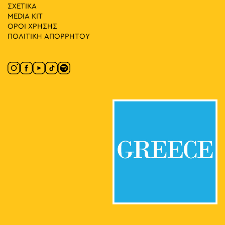
ΣΧΕΤΙΚΑ
18:00
-
19:00
ΜΑΪ
7
MEDIA ΚIT
Ξενάγηση στον Κόσμο της Niki de Saint Phalle
ΟΡΟΙ ΧΡΗΣΗΣ
Πλατεία Αγίων Ασωμάτων 5,
MOMus-Μουσείο Άλεξ Μυλωνά
ΠΟΛΙΤΙΚΗ ΑΠΟΡΡΗΤΟΥ
Αθήνα
12:00
-
13:00
ΜΑΪ
8
Ξενάγηση στο Μουσείο της Πόλεως των Αθηνών
Ιωάννου Παπαρρηγοπούλου
Μουσείο της Πόλεως των Αθηνών
5-7, Αθήνα
18:00
-
19:00
ΜΑΪ
8
Μπισκότα στο Μουσείο!
Βασ. Γεωργίου Β΄ 19, Αθήνα
Ελληνικό Παιδικό Μουσείο
11:00
-
12:00
ΜΑΪ
9
Ξενάγηση στο «Σπίτι του Ελύτη»-Μουσείο
Πολυγνώτου 7, Αθήνα
Σπίτι του Ελύτη - Μουσείο