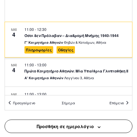
11:00
-
12:30
ΜΑΪ
4
Όσοι δεν Πρόλαβαν – Διαδρομή Μνήμης 1940-1944
Θηβών & Κοτυόρων, Αθήνα
Γ' Κοιμητήριο Αθηνών
Πληροφορίες
Οδηγίες
11:00
-
13:00
ΜΑΪ
4
Πρώτο Κοιμητήριο Αθηνών: Μία Υπαίθρια Γλυπτοθήκη II
Λογγίνου 3, Αθήνα
Α' Κοιμητήριο Αθηνών
11:00
-
13:00
ΜΑΪ
4
Η Αθήνα της Διαμαρτυρίας – Αγώνες για τη
Προηγούμενο
Σήμερα
Επόμενο
Δημοκρατία στη Δεκαετία του 60
Πλατεία Ομονοίας, Αθήνα
Πλατεία Ομονοίας
Προσθήκη σε ημερολόγιο
11:30
-
13:00
ΜΑΪ
4
Ξενάγηση στο ΕΜΣΤ στην Έκθεση ΓΥΝΑΙΚΕΣ ΜΑΖΙ