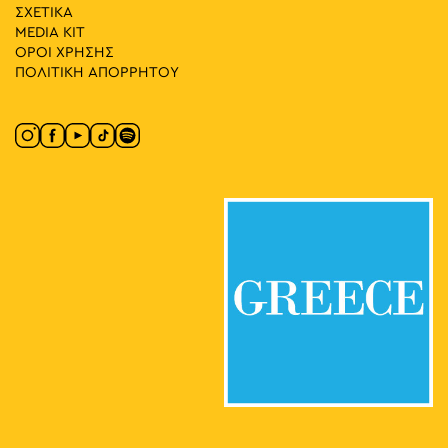
ΣΧΕΤΙΚΑ
MEDIA ΚIT
11:00
-
13:00
ΜΑΪ
ΟΡΟΙ ΧΡΗΣΗΣ
10
Περιήγηση στο Ριζόκαστρο και τα Αναφιώτικα
ΠΟΛΙΤΙΚΗ ΑΠΟΡΡΗΤΟΥ
Μακρυγιάννη 9, Αθήνα
Σταθμός Μετρό Ακρόπολη
14:00
-
15:00
ΜΑΪ
11
Περιήγηση στο Πολεμικό Μουσείο για Ενήλικες
Ριζάρη 2-4, Αθήνα
Πολεμικό Μουσείο
18:00
-
19:30
ΜΑΪ
11
Περίπατος Μαθητείας: 20 και 1 Στάσεις
Βασ. Αμαλίας 1, Αθήνα
Εθνικός Κήπος
18:00
-
19:30
ΜΑΪ
12
Περίπατος Μαθητείας: 20 και 1 Στάσεις
Βασ. Αμαλίας 1, Αθήνα
Εθνικός Κήπος