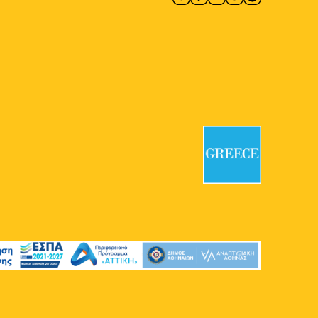
Αθηναϊκή Τριλογία
Πανεπιστημίου 39, Αθήνα
16:00
-
21:00
ΜΑΪ
23
Connect Athens: All Day
Street Festival
Πεζόδρομος Φωκίωνος Νέγρη
Φωκίωνος Νέγρη 48-58, Αθήνα
20:00
-
21:30
ΜΑΪ
24
Η Αθήνα μας Κινεί: Χορός
στον Δημόσιο Χώρο
Μέγαρο Αρσακείου
Σταδίου 42-
46, Αθήνα
20:00
-
21:30
ΜΑΪ
25
Η Αθήνα μας Κινεί: Χορός