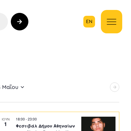
EN
ηση
8 Μαΐου
18:00
-
23:00
ΙΟΥΝ
1
Φεστιβάλ Δήμου Αθηναίων