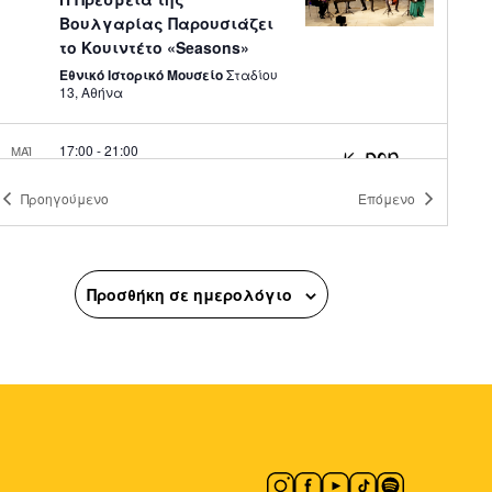
Βουλγαρίας Παρουσιάζει
το Κουιντέτο «Seasons»
Εθνικό Ιστορικό Μουσείο
Σταδίου
13, Αθήνα
17:00
-
21:00
ΜΑΪ
16
K-Pop World Festival Greece
Προηγούμενο
Επόμενο
Θέατρο Κολωνού
Θέατρο
Κολωνού, Αθήνα
19:00
-
23:00
ΜΑΪ
16
Προσθήκη σε ημερολόγιο
Αντάμωμα Πολιτιστικών
Συλλόγων Θεσσαλίας &
Αγράφων
Πλατεία Αγίου Θωμά
Μικράς
Ασίας 69, Αθήνα
18:00
-
19:30
ΜΑΪ
21
Αθήνα με Nέα Oδηγ@