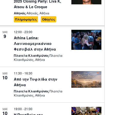
2025 Closing Party: Liva K,
Atsou & Le Croque
Αθηνάς
Αθηνάς, Αθήνα
Πληροφορίες
Οδηγίες
12:00
-
23:00
ΜΑΪ
9
Athina Latina:
Λατινοαμερικάνικο
Φεστιβάλ στην Αθήνα
Πλατεία Κλαυθμώνος
Πλατεία
Κλαυθμώνος, Αθήνα
11:30
-
16:30
ΜΑΪ
10
Από την Τυφλίδα στην
Αθήνα
Πλατεία Κλαυθμώνος
Πλατεία
Κλαυθμώνος, Αθήνα
19:00
-
21:00
ΜΑΪ
10
Η Πρεσβεία της