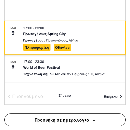
17:00
-
23:00
ΜΑΪ
9
Πρωτογένους Spring City
Πρωτογένους, Αθήνα
Πρωτογένους
Πληροφορίες
Οδηγίες
17:00
-
23:30
ΜΑΪ
9
World of Beer Festival
Πειραιώς 100, Αθήνα
Τεχνόπολη Δήμου Αθηναίων
20:00
-
23:00
ΜΑΪ
9
Food and Wine Experience – Nyn Esti – ΕΜΣΤ
Προηγούμενο
Σήμερα
Επόμενο
Nyn Esti, ΑΘΗΝΑ
Nyn Esti
14:00
-
23:30
ΜΑΪ
Προσθήκη σε ημερολόγιο
10
World of Beer Festival
Πειραιώς 100, Αθήνα
Τεχνόπολη Δήμου Αθηναίων