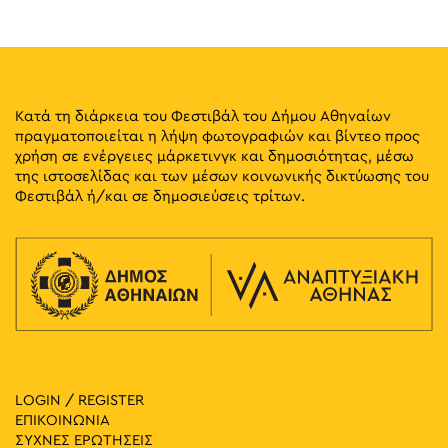
17:00
-
23:00
ΜΑΪ
10
Πρωτογένους Spring City
Πρωτογένους, Αθήνα
Πρωτογένους
Κατά τη διάρκεια του Φεστιβάλ του Δήμου Αθηναίων
πραγματοποιείται η λήψη φωτογραφιών και βίντεο προς
14:00
-
23:30
ΜΑΪ
χρήση σε ενέργειες μάρκετινγκ και δημοσιότητας, μέσω
11
World of Beer Festival
της ιστοσελίδας και των μέσων κοινωνικής δικτύωσης του
Πειραιώς 100, Αθήνα
Τεχνόπολη Δήμου Αθηναίων
Φεστιβάλ ή/και σε δημοσιεύσεις τρίτων.
17:00
-
23:00
ΜΑΪ
11
Πρωτογένους Spring City
Πρωτογένους, Αθήνα
Πρωτογένους
18:00
-
23:00
ΜΑΪ
11
Athens Cocktails
Νηρηίδων 12, Αθήνα
Ιαπωνικό Πάρκο Αθήνας
LOGIN / REGISTER
ΕΠΙΚΟΙΝΩΝΙΑ
20:30
-
23:00
ΜΑΪ
ΣΥΧΝΕΣ ΕΡΩΤΗΣΕΙΣ