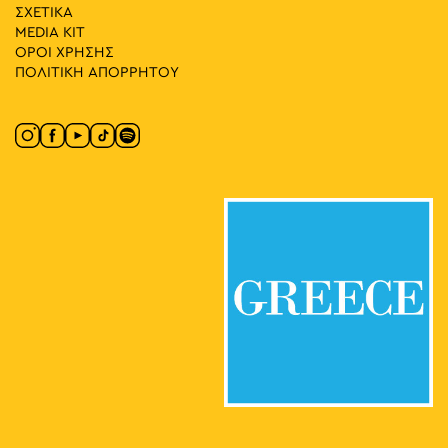
15
Food and Wine Experience – Εστιατόριο Μουσείου
ΣΧΕΤΙΚΑ
Μπενάκη Ελληνικού Πολιτισμού
MEDIA ΚIT
Κουμπάρη 1,
Μουσείο Μπενάκη Ελληνικού Πολιτισμού
ΟΡΟΙ ΧΡΗΣΗΣ
Αθήνα
ΠΟΛΙΤΙΚΗ ΑΠΟΡΡΗΤΟΥ
17:00
-
21:00
ΜΑΪ
16
Παρασκευή στην Πλατεία με τις Πρεσβείες της
Γεωργίας της Ουγγαρίας και της Σερβίας
Πλατεία Κλαυθμώνος, Αθήνα
Πλατεία Κλαυθμώνος
08:30
-
23:00
ΜΑΪ
21
Αλγερινές Πολιτιστικές Ημέρες
Πλατεία Κλαυθμώνος, Αθήνα
Πλατεία Κλαυθμώνος
08:30
-
23:00
ΜΑΪ
22
Αλγερινές Πολιτιστικές Ημέρες
Πλατεία Κλαυθμώνος, Αθήνα
Πλατεία Κλαυθμώνος