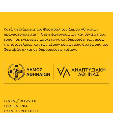
12:00
-
15:00
ΜΑΪ
11
Οι Βαλίτσες των Σκιών Αφηγούνται
Μουσείο Ελληνικών Λαϊκών Μουσικών Οργάνων "Φοίβος
Διογένους 1,
Ανωγειανάκης" – Κέντρο Εθνομουσικολογίας
Κατά τη διάρκεια του Φεστιβάλ του Δήμου Αθηναίων
Αθήνα
πραγματοποιείται η λήψη φωτογραφιών και βίντεο προς
χρήση σε ενέργειες μάρκετινγκ και δημοσιότητας, μέσω
της ιστοσελίδας και των μέσων κοινωνικής δικτύωσης του
11:00
-
12:00
ΜΑΪ
11
Φεστιβάλ ή/και σε δημοσιεύσεις τρίτων.
Ο Καραγκιόζης Οικολόγος
Μουσείο Ελληνικών Λαϊκών Μουσικών Οργάνων "Φοίβος
Διογένους 1,
Ανωγειανάκης" – Κέντρο Εθνομουσικολογίας
Αθήνα
11:00
-
20:00
ΜΑΪ
11
Fun Vibes Family Festival
Ριζάρη 5, Αθήνα
Πάρκο Ριζάρη
LOGIN / REGISTER
20:00
-
22:00
ΜΑΪ
10
ΕΠΙΚΟΙΝΩΝΙΑ
Collage Journeys: Self and Travel
ΣΥΧΝΕΣ ΕΡΩΤΗΣΕΙΣ