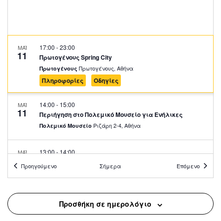
17:00
-
23:00
ΜΑΪ
11
Πρωτογένους Spring City
Πρωτογένους, Αθήνα
Πρωτογένους
Πληροφορίες
Οδηγίες
14:00
-
15:00
ΜΑΪ
11
Περιήγηση στο Πολεμικό Μουσείο για Ενήλικες
Ριζάρη 2-4, Αθήνα
Πολεμικό Μουσείο
13:00
-
14:00
ΜΑΪ
11
Ξενάγηση στο Μουσείο Μαρία Κάλλας
Προηγούμενο
Σήμερα
Επόμενο
Μητροπόλεως 44, Αθήνα
Μουσείο Μαρία Κάλλας
12:00
-
13:00
ΜΑΪ
Προσθήκη σε ημερολόγιο
11
Περιήγηση στο Πολεμικό Μουσείο για Παιδιά
Ριζάρη 2-4, Αθήνα
Πολεμικό Μουσείο