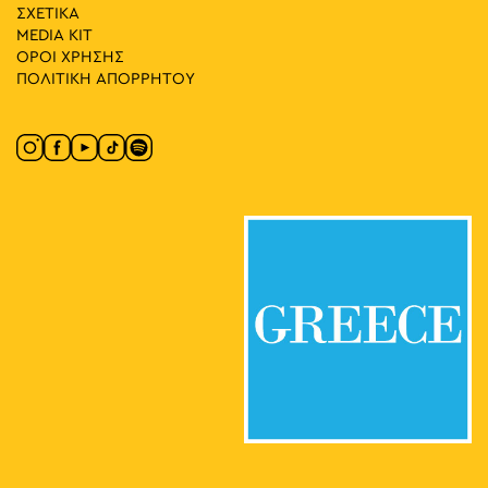
Καισαρείας 18-20, Αθήνα
Mosaico Fine Art Studio
ΣΧΕΤΙΚΑ
MEDIA ΚIT
ΟΡΟΙ ΧΡΗΣΗΣ
17:30
-
19:30
ΜΑΪ
10
ΠΟΛΙΤΙΚΗ ΑΠΟΡΡΗΤΟΥ
Collage Journeys: Self and Travel
Καισαρείας 18-20, Αθήνα
Mosaico Fine Art Studio
17:30
-
23:00
ΜΑΪ
10
In the Streets We Dance with Egyptian Lover
Κοραή 1, Αθήνα
Πλατεία Κοραή
17:30
-
23:00
ΜΑΪ
10
Street Outdoors Soundsystem
Πάρκο Ελευθερίας, Αθήνα
Πάρκο Ελευθερίας
17:00
-
23:00
ΜΑΪ
10
Πρωτογένους Spring City
Πρωτογένους, Αθήνα
Πρωτογένους