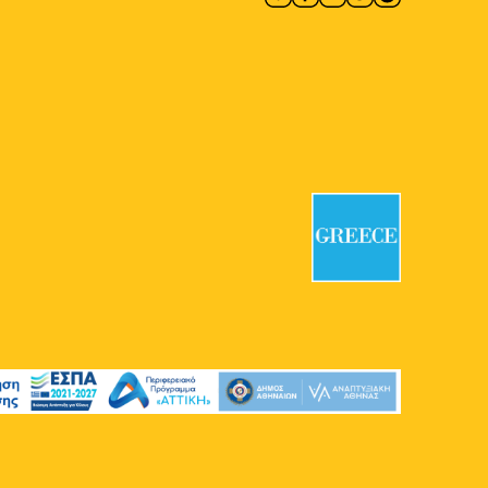
Ζωγραφική και Γλυπτική:
Lignea Creatura Stans
Γκαλερί Έρση
Κλεομένους 4,
Αθήνα
11:00
-
20:30
ΜΑΪ
20
Γιώργος Γύζης: Clippings:
Athens
Εικαστικός Κύκλος ΔΛ
Ακαδημίας 6, Αθήνα
10:00
-
18:00
ΜΑΪ
20
CONQUISTADORS
Πολιτιστικός Χώρος Macart
Λένορμαν 244, Αθήνα
20:30
-
22:30
ΜΑΪ
19
Το Ταξίδι της Καντάδας