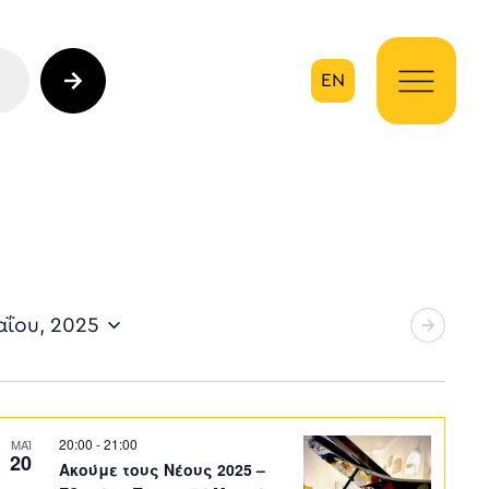
EN
ηση
αΐου, 2025
20:00
-
21:00
ΜΑΪ
20
Ακούμε τους Νέους 2025 –