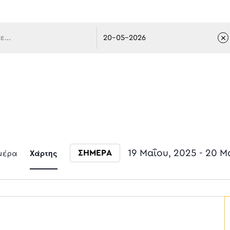
 πλοήγ
Event
μέρα
Χάρτης
19 Μαΐου, 2025
 - 
20 Μ
ΣΗΜΕΡΑ
Select date.
Views