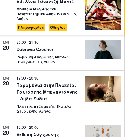
Εβελίνα Τσιαντζή Μαντέ
Μουσείο Ιστορίας του
Πανεπιστημίου Αθηνών
Θόλου 5,
Αθήνα
Πληροφορίες
Οδηγίες
20:00
-
21:30
ΜΑΪ
20
Dobrawa Czocher
Ρωμαϊκή Αγορά της Αθήνας
Πολυγνώτου 3, Αθήνα
19:00
-
20:30
ΜΑΪ
20
Παραμύθια στην Πλατεία:
Ταξιάρχης Μπεληγιάννης
– Λήδα Ξυδιά
Πλατεία Δεξαμενής
Πλατεία
Δεξαμενής, Αθήνα
12:00
-
20:00
ΜΑΪ
20
Έκθεση Σύγχρονης