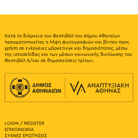
25
Wellness Weekend με τη Νίκη Πετρουλάκη
Βασ. Αμαλίας 1, Αθήνα
Εθνικός Κήπος
24 Μαΐου, 2025 @ 22:00
-
25 Μαΐου, 2025 @ 05:00
ΜΑΪ
24
En Lefko Spring Party
Κατά τη διάρκεια του Φεστιβάλ του Δήμου Αθηναίων
Ρηγίλλης &, Vasileos Georgiou B 17-19, Αθήνα
Ωδείο Αθηνών
πραγματοποιείται η λήψη φωτογραφιών και βίντεο προς
χρήση σε ενέργειες μάρκετινγκ και δημοσιότητας, μέσω
της ιστοσελίδας και των μέσων κοινωνικής δικτύωσης του
20:00
ΜΑΪ
24
Φεστιβάλ ή/και σε δημοσιεύσεις τρίτων.
Όλο το MOMus-Μουσείο Άλεξ Μυλωνά με μία Επίσκεψη
Πλατεία Αγίων Ασωμάτων 5,
MOMus-Μουσείο Άλεξ Μυλωνά
Αθήνα
20:00
-
21:00
ΜΑΪ
24
De Profundis Live: HANDEL Meets CORELLI
Ιερός Καθολικός Καθεδρικός Ναός Αγίου Διονυσίου του
Πανεπιστημίου 24, Αθήνα
Αρεοπαγίτη
LOGIN / REGISTER
19:00
-
22:00
ΜΑΪ
24
ΕΠΙΚΟΙΝΩΝΙΑ
Μήνυμα σε RGB and WHITE
ΣΥΧΝΕΣ ΕΡΩΤΗΣΕΙΣ
Καισαρείας 18-20, Αθήνα
Mosaico Fine Art Studio