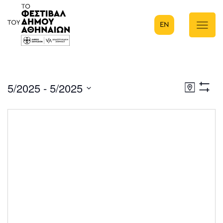
EN
Κύρια πλοήγηση
5/2025
 - 
5/2025
Eve
Χάρτης
Show
Select
Filters
Vie
date.
Nav