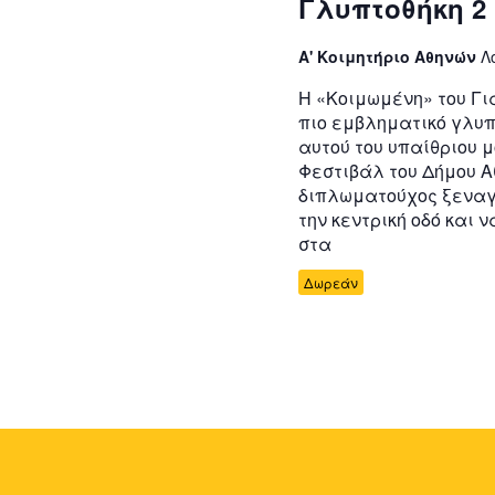
Γλυπτοθήκη 2
Α' Κοιμητήριο Αθηνών
Λ
Η «Κοιμωμένη» του Γι
πιο εμβληματικό γλυπ
αυτού του υπαίθριου μ
Φεστιβάλ του Δήμου Α
διπλωματούχος ξεναγ
την κεντρική οδό και
στα
Δωρεάν