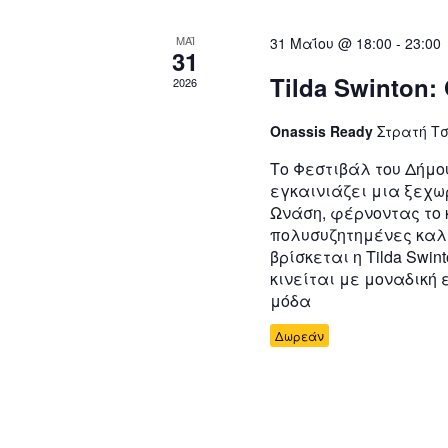
ΜΑΪ
31 Μαΐου @ 18:00
-
23:00
31
Tilda Swinton:
2026
Onassis Ready
Στρατή Τσ
Το Φεστιβάλ του Δήμο
εγκαινιάζει μια ξεχω
Ωνάση, φέρνοντας το κ
πολυσυζητημένες καλλ
βρίσκεται η Tilda Swi
κινείται με μοναδική
μόδα
Δωρεάν