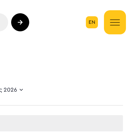
EN
ηση
ς 2026