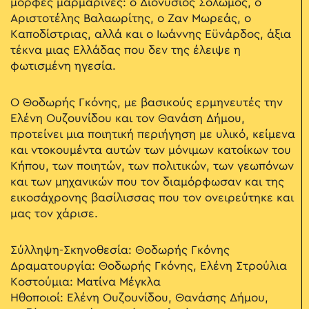
μορφές μαρμάρινες: ο Διονύσιος Σολωμός, ο
Αριστοτέλης Βαλαωρίτης, ο Ζαν Μωρεάς, ο
Καποδίστριας, αλλά και ο Ιωάννης Εϋνάρδος, άξια
τέκνα μιας Ελλάδας που δεν της έλειψε η
φωτισμένη ηγεσία.
Ο Θοδωρής Γκόνης, με βασικούς ερμηνευτές την
Ελένη Ουζουνίδου και τον Θανάση Δήμου,
προτείνει μια ποιητική περιήγηση με υλικό, κείμενα
και ντοκουμέντα αυτών των μόνιμων κατοίκων του
Κήπου, των ποιητών, των πολιτικών, των γεωπόνων
και των μηχανικών που τον διαμόρφωσαν και της
εικοσάχρονης βασίλισσας που τον ονειρεύτηκε και
μας τον χάρισε.
Σύλληψη-Σκηνοθεσία: Θοδωρής Γκόνης
Δραματουργία: Θοδωρής Γκόνης, Ελένη Στρούλια
Κοστούμια: Ματίνα Μέγκλα
Ηθοποιοί: Ελένη Ουζουνίδου, Θανάσης Δήμου,