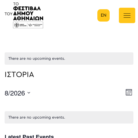
EN
Κύρια πλοήγηση
There are no upcoming events.
ΙΣΤΟΡΙΑ
8/2026
E
Μήν
Select
V
date.
N
There are no upcoming events.
Latest Past Events