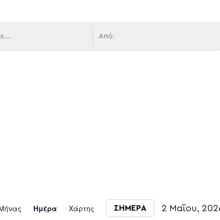
 πλοήγ
Event
Μήνας
Ημέρα
Χάρτης
2 Μαΐου, 202
ΣΗΜΕΡΑ
Select date.