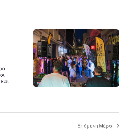
n
ερα
του
 και
Επόμενη Μέρα