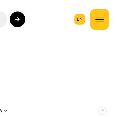
EN
ηση
6