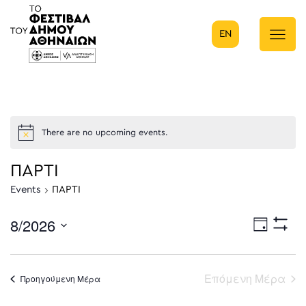
EN
Κύρια πλοήγηση
There are no upcoming events.
ΠΑΡΤΙ
Events
ΠΑΡΤΙ
8/2026
Eve
Ημέρα
Show
Select
Filters
Vie
date.
Επόμενη Μέρα
Προηγούμενη Μέρα
Nav