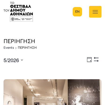
EN
Κύρια πλοήγηση
ΠΕΡΙΗΓΗΣΗ
Events
ΠΕΡΙΗΓΗΣΗ
5/2026
Eve
Ημέρα
Show
Select
Filters
Vie
date.
Nav