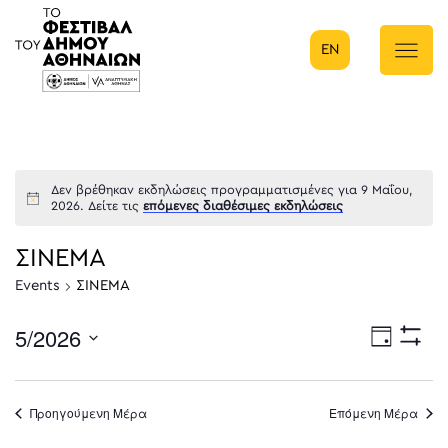
EN
Κύρια πλοήγηση
Δεν βρέθηκαν εκδηλώσεις προγραμματισμένες για 9 Μαΐου,
2026. Δείτε τις
επόμενες διαθέσιμες εκδηλώσεις
ΣΙΝΕΜΑ
Events
ΣΙΝΕΜΑ
5/2026
Eve
Ημέρα
Show
Select
Filters
Vie
date.
Προηγούμενη Μέρα
Επόμενη Μέρα
Nav