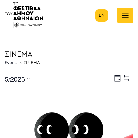
EN
Κύρια πλοήγηση
ΣΙΝΕΜΑ
Events
ΣΙΝΕΜΑ
5/2026
Eve
Ημέρα
Show
Select
Filters
Vie
date.
Nav