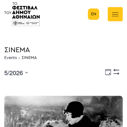
EN
Κύρια πλοήγηση
ΣΙΝΕΜΑ
Events
ΣΙΝΕΜΑ
5/2026
Eve
Ημέρα
Show
Select
Filters
Vie
date.
Nav