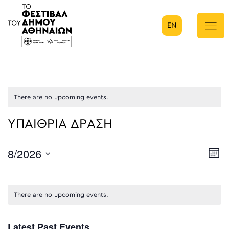
EN
Κύρια πλοήγηση
There are no upcoming events.
ΥΠΑΙΘΡΙΑ ΔΡΑΣΗ
8/2026
E
Μήν
Select
V
date.
N
There are no upcoming events.
Latest Past Events