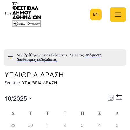
EN
Κύρια πλοήγηση
Δεν βρέθηκαν αποτελέσματα. Δείτε τις
επόμενες
διαθέσιμες εκδηλώσεις
ΥΠΑΙΘΡΙΑ ΔΡΑΣΗ
Events
ΥΠΑΙΘΡΙΑ ΔΡΑΣΗ
10/2025
Eve
Μήνας
Show
Select
Filters
Vie
date.
Δ
Τ
Τ
Π
Π
Σ
Κ
Calendar
Nav
0
0
0
0
0
0
0
29
30
1
2
3
4
5