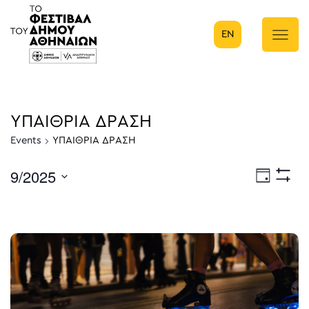
EN
Κύρια πλοήγηση
ΥΠΑΙΘΡΙΑ ΔΡΑΣΗ
Events
ΥΠΑΙΘΡΙΑ ΔΡΑΣΗ
9/2025
Eve
Ημέρα
Show
Select
Filters
Vie
date.
Nav