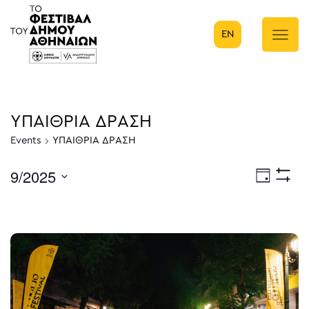
EN
Κύρια πλοήγηση
ΥΠΑΙΘΡΙΑ ΔΡΑΣΗ
Events
ΥΠΑΙΘΡΙΑ ΔΡΑΣΗ
9/2025
Eve
Ημέρα
Show
Select
Filters
Vie
date.
Nav