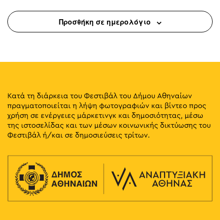
Προσθήκη σε ημερολόγιο
10:00
-
12:00
ΣΕΠ
21
Παιδικό Εργαστήριο: Η Πόλη που Αναπνέει
Αθηνάς, Αθήνα
Αθηνάς
10:00
-
14:00
ΣΕΠ
21
Ανακυκλώνω με Ρυθμό – Ζωγραφίζω με Σκοπό
Αθηνάς, Αθήνα
Αθηνάς
Κατά τη διάρκεια του Φεστιβάλ του Δήμου Αθηναίων
πραγματοποιείται η λήψη φωτογραφιών και βίντεο προς
χρήση σε ενέργειες μάρκετινγκ και δημοσιότητας, μέσω
11:00
-
14:00
ΣΕΠ
21
της ιστοσελίδας και των μέσων κοινωνικής δικτύωσης του
Ποδηλατική Διαδρομή στα Ίχνη του Νέου
Φεστιβάλ ή/και σε δημοσιεύσεις τρίτων.
«Ποδηλατόδρομου»
Αθηνάς, Αθήνα
Αθηνάς
11:00
-
14:00
ΣΕΠ
21
Fitness Fun
Αθηνάς, Αθήνα
Αθηνάς