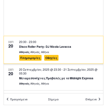
20:30
-
23:00
ΣΕΠ
20
Disco Roller Party: DJ Nicola Lavacca
Αθηνάς, Αθήνα
Αθηνάς
Πληροφορίες
Οδηγίες
20 Σεπτεμβρίου, 2025 @ 23:30
-
21 Σεπτεμβρίου, 2025 @
ΣΕΠ
20
05:30
Μεταμεσονύχτιες Προβολές με το Midnight Express
Αθηνάς, Αθήνα
Αθηνάς
08:00
-
11:00
ΣΕΠ
21
Προηγούμενο
Σήμερα
Επόμενο
Yoga
Αθηνάς, Αθήνα
Αθηνάς