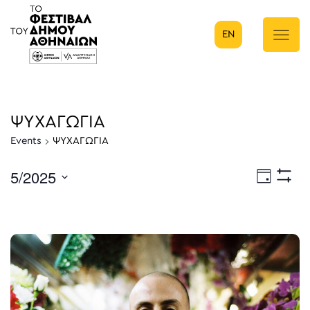
EN
Κύρια πλοήγηση
ΨΥΧΑΓΩΓΙΑ
Events
ΨΥΧΑΓΩΓΙΑ
5/2025
Eve
Ημέρα
Show
Select
Filters
Vie
date.
Nav