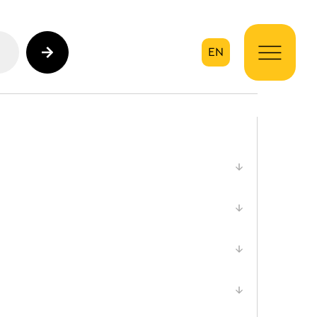
EN
ηση
Open
filter
Open
filter
Open
filter
Open