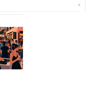
filter
Open
filter