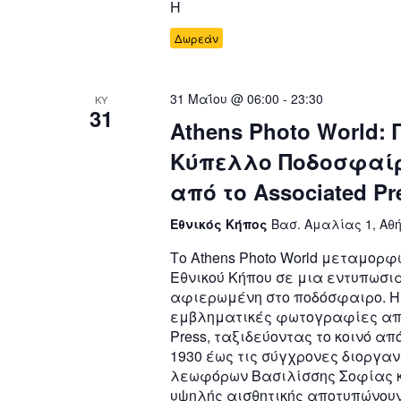
Η
Δωρεάν
31 Μαΐου @ 06:00
-
23:30
ΚΥ
31
Athens Photo World:
Κύπελλο Ποδοσφαίρο
από το Associated Pr
Εθνικός Κήπος
Βασ. Αμαλίας 1, Αθή
Το Athens Photo World μεταμορφ
Εθνικού Κήπου σε μια εντυπωσι
αφιερωμένη στο ποδόσφαιρο. Η
εμβληματικές φωτογραφίες από 
Press, ταξιδεύοντας το κοινό απ
1930 έως τις σύγχρονες διοργα
λεωφόρων Βασιλίσσης Σοφίας κ
υψηλής αισθητικής αποτυπώνου