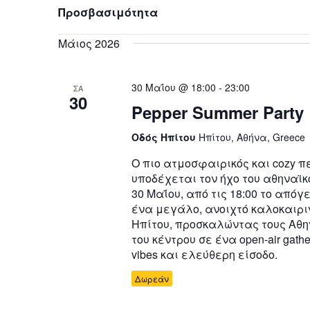
events
Προσβασιμότητα
to
refresh
Μάιος 2026
with
the
filtered
30 Μαΐου @ 18:00
-
23:00
ΣΑ
30
results.
Pepper Summer Party
Οδός Ηπίτου
Ηπίτου, Αθήνα, Greece
O πιο ατμοσφαιρικός και cozy π
υποδέχεται τον ήχο του αθηναϊκ
30 Μαΐου, από τις 18:00 το απόγε
ένα μεγάλο, ανοιχτό καλοκαιρι
Ηπίτου, προσκαλώντας τους Αθη
του κέντρου σε ένα open-air gat
vibes και ελεύθερη είσοδο.
Δωρεάν