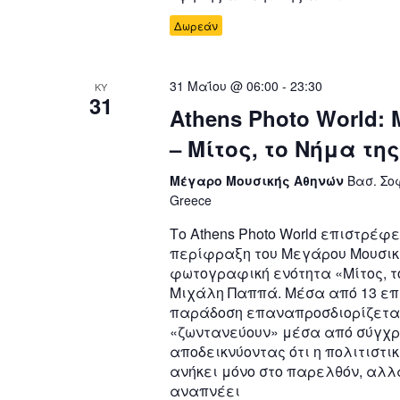
Δωρεάν
31 Μαΐου @ 06:00
-
23:30
ΚΥ
31
Athens Photo World
– Μίτος, το Νήμα τ
Μέγαρο Μουσικής Αθηνών
Βασ. Σο
Greece
Το Athens Photo World επιστρέφ
περίφραξη του Μεγάρου Μουσικ
φωτογραφική ενότητα «Μίτος, τ
Μιχάλη Παππά. Μέσα από 13 επι
παράδοση επαναπροσδιορίζετα
«ζωντανεύουν» μέσα από σύγχρ
αποδεικνύοντας ότι η πολιτιστι
ανήκει μόνο στο παρελθόν, αλλ
αναπνέει