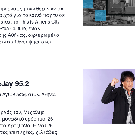
 την έναρξη των θερινών του
οιχτό για το κοινό πάρτυ σε
 και το This is Athens City
Stoa Culture, έναν
 της Αθήνας, αφιερωμένο
εριλαμβάνει ψηφιακές
Jay 95.2
 Αγίων Ασωμάτων, Αθήνα,
ουργός του, Μιχάλης
 μοναδικό ορόσημο: 26
τα ερτζιανά. Είναι 26
τες επιτυχίες, χιλιάδες