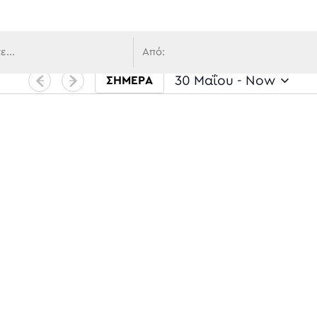
 πλοήγ
30 Μαΐου
 - 
Now
ΣΗΜΕΡΑ
Select date.