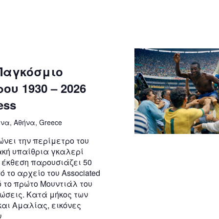
 Παγκόσμιο
υ 1930 – 2026
ess
να, Αθήνα, Greece
ώνει την περίμετρο του
ακή υπαίθρια γκαλερί
 έκθεση παρουσιάζει 50
το αρχείο του Associated
ό το πρώτο Μουντιάλ του
νώσεις. Κατά μήκος των
αι Αμαλίας, εικόνες
ν