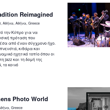
adition Reimagined
3, Αθήνα, Αθήνα, Greece
πό την Κύπρο για να
υσική πρόταση που
έσα από έναν σύγχρονο ήχο.
πνευστά, κιθάρα και
αμικό ηχητικό τοπίο όπου οι
 jazz και τη δομή της
, το κοινό
thens Photo World
Αθήνα, Greece