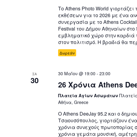
Το Athens Photo World γιορτάζει
εκθέσεων για το 2026 με ένα αν
συνεργασία με το Athens Cocktails
Festival του Δήμου Αθηναίων στο 
εμβληματικό χώρο στην καρδιά
στον πολιτισμό. Η βραδιά θα π
Δωρεάν
30 Μαΐου @ 19:00
-
23:00
ΣΑ
30
26 Χρόνια Athens Dee
Πλατεία Αγίων Ασωμάτων
Πλατεία
Αθήνα, Greece
Ο Athens DeeJay 95.2 και ο δημι
Τσαουσόπουλος, γιορτάζουν ένα
χρόνια συνεχούς πρωτοπορίας σ
χρόνια γεμάτα μουσική, αμέτρη