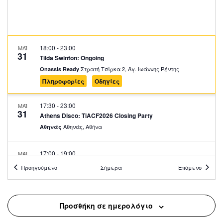
18:00
-
23:00
ΜΑΪ
31
Tilda Swinton: Ongoing
Στρατή Τσίρκα 2, Άγ. Ιωάννης Ρέντης
Onassis Ready
Πληροφορίες
Οδηγίες
17:30
-
23:00
ΜΑΪ
31
Athens Disco: TiACF2026 Closing Party
Αθηνάς, Αθήνα
Αθηνάς
17:00
-
19:00
ΜΑΪ
31
Α΄ Κοιμητήριο Αθηνών: Μία Υπαίθρια Γλυπτοθήκη 2
Προηγούμενο
Σήμερα
Επόμενο
Λογγίνου 3, Αθήνα
Α' Κοιμητήριο Αθηνών
11:00
-
12:30
ΜΑΪ
Προσθήκη σε ημερολόγιο
31
Θεατρικοί Αγώνες στην Αρχαία Αθήνα
Τοσίτσα 1, Αθήνα
Επιγραφικό Μουσείο