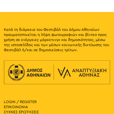
10:00
-
17:30
ΜΑΪ
31
Διαδραστικές Εμπειρίες στο Μουσείο Φιλελληνισμού
Ζησιμοπούλου 12, Αθήνα
Μουσείο Φιλελληνισμού
Κατά τη διάρκεια του Φεστιβάλ του Δήμου Αθηναίων
πραγματοποιείται η λήψη φωτογραφιών και βίντεο προς
06:00
-
23:30
ΜΑΪ
χρήση σε ενέργειες μάρκετινγκ και δημοσιότητας, μέσω
31
Athens Photo World: Μιχάλης Παππάς – Μίτος, το Νήμα
της ιστοσελίδας και των μέσων κοινωνικής δικτύωσης του
της Ελλάδας
Φεστιβάλ ή/και σε δημοσιεύσεις τρίτων.
Βασ. Σοφίας και Κόκκαλη, Αθήνα
Μέγαρο Μουσικής Αθηνών
06:00
-
23:30
ΜΑΪ
31
Athens Photo World: Παγκόσμιο Κύπελλο Ποδοσφαίρου
1930 – 2026 από το Associated Press
Βασ. Αμαλίας 1, Αθήνα
Εθνικός Κήπος
20:00
-
21:00
ΜΑΪ
30
Περιήγηση στο Πολεμικό Μουσείο για Ενήλικες
LOGIN / REGISTER
Ριζάρη 2-4, Αθήνα
Πολεμικό Μουσείο
ΕΠΙΚΟΙΝΩΝΙΑ
ΣΥΧΝΕΣ ΕΡΩΤΗΣΕΙΣ