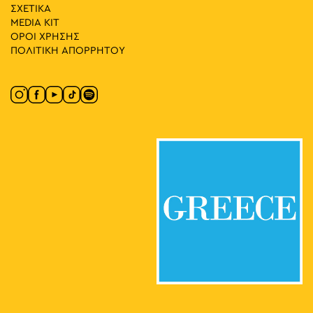
ΣΧΕΤΙΚΑ
19:00
-
20:30
ΜΑΪ
30
MEDIA ΚIT
Krama Brass Band: Tradition Reimagined
ΟΡΟΙ ΧΡΗΣΗΣ
Σταδίου 13, Αθήνα
Εθνικό Ιστορικό Μουσείο
ΠΟΛΙΤΙΚΗ ΑΠΟΡΡΗΤΟΥ
19:00
-
23:00
ΜΑΪ
30
26 Χρόνια Athens DeeJay 95.2
Πλατεία Αγίων Ασωμάτων, Αθήνα
Πλατεία Αγίων Ασωμάτων
19:00
-
23:00
ΜΑΪ
30
Athens Cocktails x Athens Photo World
Σταδίου 42-46, Αθήνα
Μέγαρο Αρσακείου
18:00
-
19:30
ΜΑΪ
30
NCSU Jazz Band: Οι “Wolfpack” της Βόρειας Καρολίνας
Βασ. Αμαλίας 1, Αθήνα
Εθνικός Κήπος