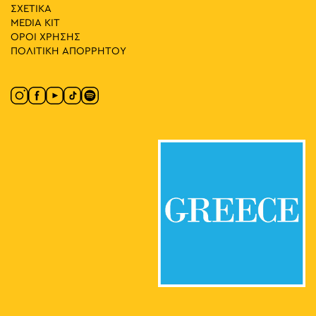
18:00
-
23:00
ΜΑΪ
ΣΧΕΤΙΚΑ
31
Athens Deejay Party
MEDIA ΚIT
Πλατεία Αγίων Ασωμάτων, Αθήνα
Πλατεία Αγίων Ασωμάτων
ΟΡΟΙ ΧΡΗΣΗΣ
ΠΟΛΙΤΙΚΗ ΑΠΟΡΡΗΤΟΥ
11:00
-
13:00
ΙΟΥΝ
1
Fitness Sessions
Πάρκο Ελευθερίας, Αθήνα
Πάρκο Ελευθερίας
18:00
-
23:00
ΙΟΥΝ
1
Φεστιβάλ Δήμου Αθηναίων 2025 Closing Party: Liva K,
Atsou & Le Croque
Αθηνάς, Αθήνα
Αθηνάς
19:00
-
20:30
ΙΟΥΝ
29
Παγκόσμια Ημέρα Yoga στο Πάρκο Ελευθερίας
Πάρκο Ελευθερίας, Αθήνα
Πάρκο Ελευθερίας