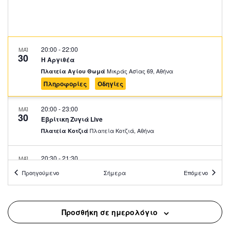
20:00
-
22:00
ΜΑΪ
30
Η Αργιθέα
Μικράς Ασίας 69, Αθήνα
Πλατεία Αγίου Θωμά
Πληροφορίες
Οδηγίες
20:00
-
23:00
ΜΑΪ
30
Εβρίτικη Ζυγιά Live
Πλατεία Κοτζιά, Αθήνα
Πλατεία Κοτζιά
20:30
-
21:30
ΜΑΪ
30
Η Κρατική Σχολή Χορού Βγαίνει Έξω
Προηγούμενο
Σήμερα
Επόμενο
Πλατεία Παναθηναϊκού Σταδίου (Καλλιμάρμαρο)
Καλλιμάρμαρο, Αθήνα
Προσθήκη σε ημερολόγιο
10:00
-
23:00
ΜΑΪ
31
Πολιτιστική Ημέρα του Κονγκό 2025