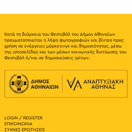
Πλ. Κουμουνδουρου, Athens
Πλατεία Κουμουνδούρου
17:00
-
19:00
ΜΑΪ
31
Πρώτο Κοιμητήριο Αθηνών: Μία Υπαίθρια Γλυπτοθήκη II
Λογγίνου 3, Αθήνα
Α' Κοιμητήριο Αθηνών
Κατά τη διάρκεια του Φεστιβάλ του Δήμου Αθηναίων
πραγματοποιείται η λήψη φωτογραφιών και βίντεο προς
χρήση σε ενέργειες μάρκετινγκ και δημοσιότητας, μέσω
17:00
-
23:00
ΜΑΪ
31
της ιστοσελίδας και των μέσων κοινωνικής δικτύωσης του
Seds Lifestyle X Needless with Palms Trax UK
Φεστιβάλ ή/και σε δημοσιεύσεις τρίτων.
Πανεπιστημίου & Σανταρόζα, Αθήνα
Πλατεία Δικαιοσύνης
17:30
-
23:00
ΜΑΪ
31
Lambrini Block Party by ENTEKA Athens
Πλατεία Τράλλεων, Αθήνα
Πλατεία Αγίου Ανδρέα
18:00
-
20:00
ΜΑΪ
31
Διαδρομές στην Παριλίσσια Αθήνα
Λεωφ. Βασ. Αμαλίας 50, Αθήνα
Πύλη του Αδριανού
LOGIN / REGISTER
ΕΠΙΚΟΙΝΩΝΙΑ
ΣΥΧΝΕΣ ΕΡΩΤΗΣΕΙΣ