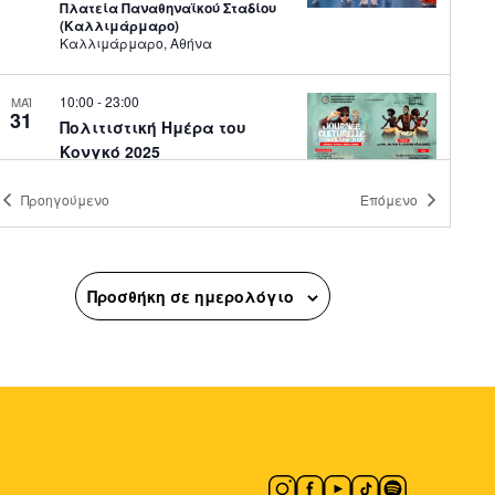
Πλατεία Παναθηναϊκού Σταδίου
(Καλλιμάρμαρο)
Καλλιμάρμαρο, Αθήνα
10:00
-
23:00
ΜΑΪ
31
Πολιτιστική Ημέρα του
Κονγκό 2025
Πλατεία Κουμουνδούρου
Πλ.
Κουμουνδουρου, Athens
Προηγούμενο
Επόμενο
11:00
-
14:00
ΜΑΪ
31
Έκθεση Σύγχρονης
Προσθήκη σε ημερολόγιο
Κεραμικής ΤΑΚΙΜΙ II –
Επανασυνδέσεις
Κέντρο Μελέτης Νεώτερης
Κεραμεικής
Μελιδώνη 4-6, Αθήνα
11:00
-
15:00
ΜΑΪ
31
Μήνυμα σε RGB and WHITE
Mosaico Fine Art Studio