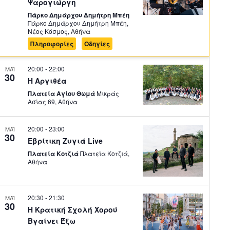
Ψαρογιώργη
Πάρκο Δημάρχου Δημήτρη Μπέη
Πάρκο Δημάρχου Δημήτρη Μπέη,
Nέος Κόσμος, Αθήνα
Πληροφορίες
Οδηγίες
20:00
-
22:00
ΜΑΪ
30
Η Αργιθέα
Πλατεία Αγίου Θωμά
Μικράς
Ασίας 69, Αθήνα
20:00
-
23:00
ΜΑΪ
30
Εβρίτικη Ζυγιά Live
Πλατεία Κοτζιά
Πλατεία Κοτζιά,
Αθήνα
20:30
-
21:30
ΜΑΪ
30
Η Κρατική Σχολή Χορού
Βγαίνει Έξω