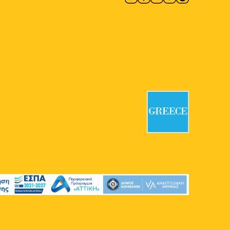
Καισαρείας 18-20, Αθήνα
11:00
-
15:00
ΜΑΪ
31
CONQUISTADORS
Πολιτιστικός Χώρος Macart
Λένορμαν 244, Αθήνα
11:00
-
16:00
ΜΑΪ
31
Γιώργος Γύζης: Clippings:
Athens
Εικαστικός Κύκλος ΔΛ
Ακαδημίας 6, Αθήνα
11:00
-
20:00
ΜΑΪ
31
Βαλίνια Σβορώνου: Clocks
of the tides-ατομική έκθεση
CAN Christina Androulidaki Gallery