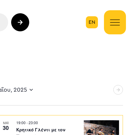
EN
ηση
αΐου, 2025
19:00
-
23:00
ΜΑΪ
30
Κρητικό Γλέντι με τον