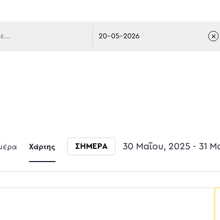
 πλοήγ
Event
μέρα
Χάρτης
30 Μαΐου, 2025
 - 
31 Μ
ΣΗΜΕΡΑ
Select date.
Views