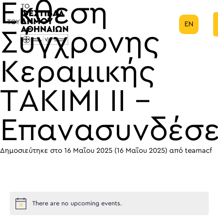
Έκθεση
EN
Κύρια πλοήγηση
Σύγχρονης
Κεραμικής
ΤΑΚΙΜΙ II –
Επανασυνδέσε
Δημοσιεύτηκε στο
16 Μαΐου 2025
(16 Μαΐου 2025)
από
teamacf
There are no upcoming events.