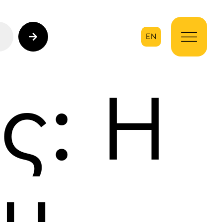
EN
ηση
ς: Η
ου