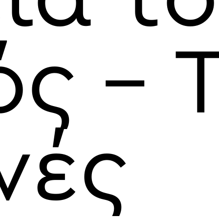
ς – 
νές