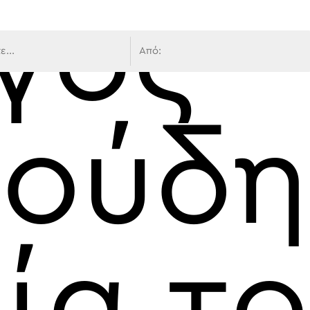
γος
 πλοήγ
ούδη
ία τ