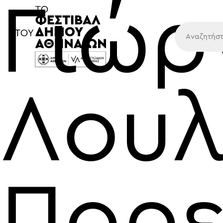
Γιώρ
Κύρια
Λουλ
Πορε