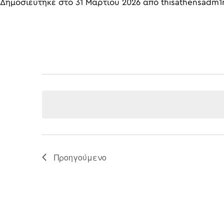
Δημοσιεύτηκε στο
31 Μαρτίου 2026
από
thisathensadm1
Προηγούμενο