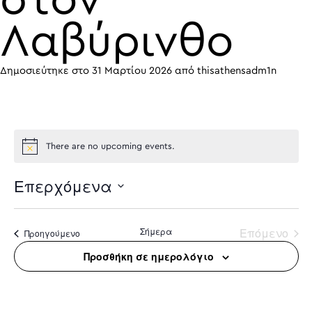
στον
Λαβύρινθο
Δημοσιεύτηκε στο
31 Μαρτίου 2026
από
thisathensadm1n
There are no upcoming events.
Επερχόμενα
Select
date.
Σήμερα
Επόμενο
Προηγούμενο
Προσθήκη σε ημερολόγιο