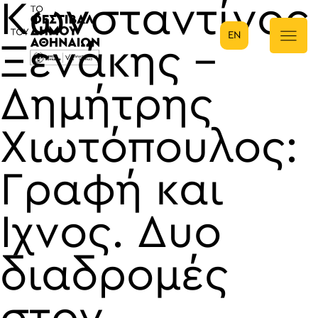
Κωνσταντίνος
EN
Κύρια πλοήγηση
Ξενάκης –
Δημήτρης
Χιωτόπουλος:
Γραφή και
Ίχνος. Δυο
διαδρομές