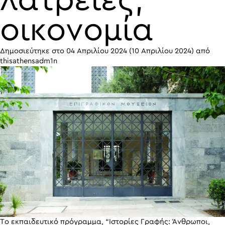
λατρείες,
οικονομία
Δημοσιεύτηκε στο
04 Απριλίου 2024
(10 Απριλίου 2024)
από
thisathensadm1n
Το εκπαιδευτικό πρόγραμμα, “Ιστορίες Γραφής: Άνθρωποι,