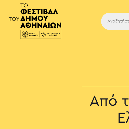
Κύρια
Από 
Ε