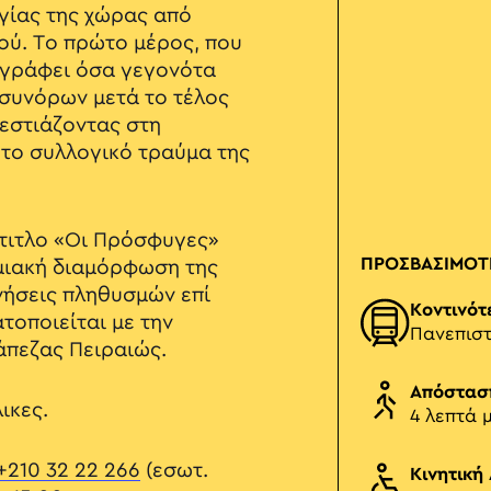
γίας της χώρας από
ύ. Το πρώτο μέρος, που
ιγράφει όσα γεγονότα
συνόρων μετά το τέλος
εστιάζοντας στη
 το συλλογικό τραύμα της
ότιτλο «Οι Πρόσφυγες»
ΠΡΟΣΒΑΣΙΜΟΤ
μιακή διαμόρφωση της
νήσεις πληθυσμών επί
Κοντινότ
τοποιείται με την
Πανεπιστ
άπεζας Πειραιώς.
Απόστασ
ικες.
4 λεπτά 
+210 32 22 266
(εσωτ.
Κινητική